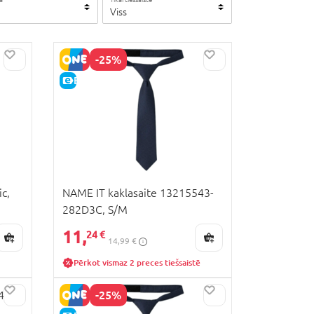
Viss
-25%
E-CENA
c,
NAME IT kaklasaite 13215543-
282D3C, S/M
11,
24 €
14,99 €
Pērkot vismaz 2 preces tiešsaistē
-25%
41-