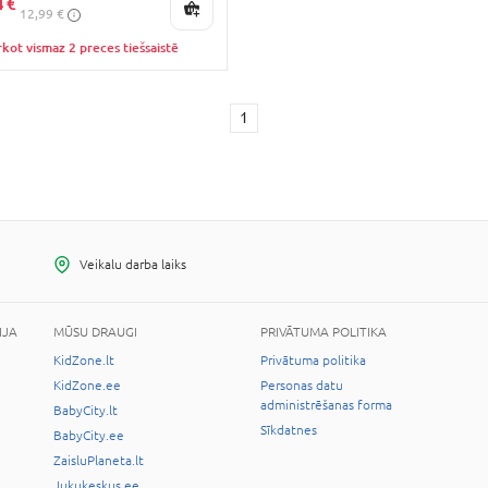
4 €
12,99 €
kot vismaz 2 preces tiešsaistē
1
Veikalu darba laiks
IJA
MŪSU DRAUGI
PRIVĀTUMA POLITIKA
KidZone.lt
Privātuma politika
KidZone.ee
Personas datu
administrēšanas forma
BabyCity.lt
Sīkdatnes
BabyCity.ee
ZaisluPlaneta.lt
Jukukeskus.ee