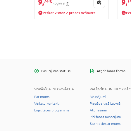
9,
9,
74 €
7
12,99 €
Pērkot vismaz 2 preces tiešsaistē
Pēr
Pasūtījuma statuss
Atgriešanas forma
VISPĀRĪGA INFORMĀCIJA
PALĪDZĪBA UN INFORMĀC
Par mums
Maksājumi
Veikalu kontakti
Piegāde visā Latvijā
Lojalitātes programma
Atgriešana
Pirkšanas nosacījumi
Sazinieties ar mums