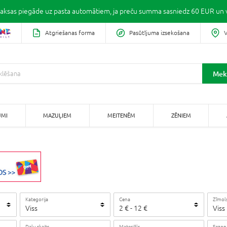
ksas piegāde uz pasta automātiem, ja preču summa sasniedz 60 EUR un v
Atgriešanas forma
Pasūtījuma izsekošana
V
Mek
UMI
MAZUĻIEM
MEITENĒM
ZĒNIEM
Kategorija
Cena
Zīmol
Viss
2
€
-
12
€
Viss
Daļu skaits
Materiāls
Sezon