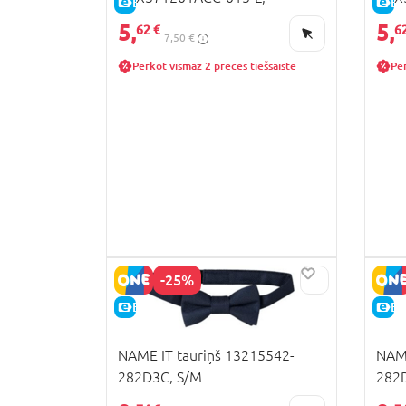
E-CENA
E-
5,
5,
62 €
6
7,50 €
Pērkot vismaz 2 preces tiešsaistē
Pēr
-25%
E-CENA
E-
NAME IT tauriņš 13215542-
NAME
282D3C, S/M
282