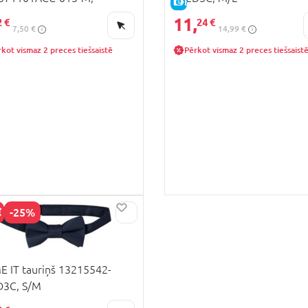
CENA
E-CENA
11,
2 €
24 €
7,50 €
14,99 €
kot vismaz 2 preces tiešsaistē
Pērkot vismaz 2 preces tiešsaist
-25%
CENA
 IT tauriņš 13215542-
D3C, S/M