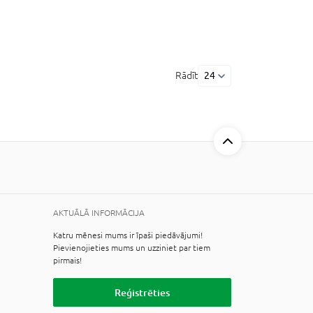
Rādīt
24
AKTUĀLĀ INFORMĀCIJA
Katru mēnesi mums ir īpaši piedāvājumi!
Pievienojieties mums un uzziniet par tiem
pirmais!
Reģistrēties