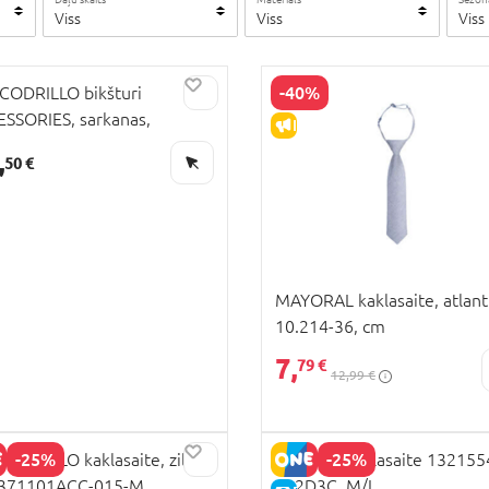
Viss
Viss
Viss
ZPĀRDOŠANA
-40%
ODRILLO bikšturi
SSORIES, sarkanas,
IZPĀRDOŠANA
71201ACC-009-S, S cm
,
50 €
MAYORAL kaklasaite, atlanti
10.214-36, cm
7,
79 €
12,99 €
-25%
-25%
ODRILLO kaklasaite, zils,
NAME IT kaklasaite 132155
371101ACC-015-M,
282D3C, M/L