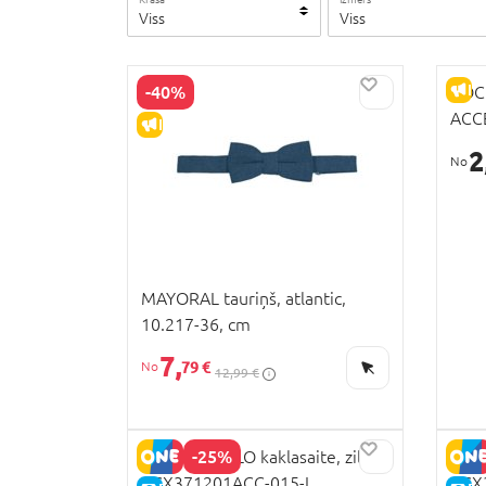
Viss
Viss
I
-40%
COCC
ACCE
IZPĀRDOŠANA
ZC43
2
MAYORAL tauriņš, atlantic,
10.217-36, cm
7,
79 €
12,99 €
-25%
COCCODRILLO kaklasaite, zils,
COCC
XCX371201ACC-015-L,
XCX