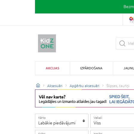
Bezma
AKCIJAS
IZPĀRDOŠANA
JAUN
Aksesuāri
Apģērbu aksesuāri
Šlipses, tauriņi
Kārto
Veikali
Labākie piedāvājumi
Viss
Krāsa
Izmērs