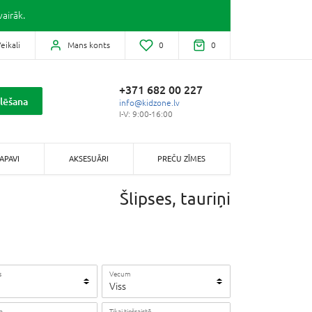
airāk.
eikali
Mans konts
0
0
+371 682 00 227
lēšana
info@kidzone.lv
I-V: 9:00-16:00
APAVI
AKSESUĀRI
PREČU ZĪMES
Šlipses, tauriņi
s
Vecum
Viss
a
Tikai tiešsaistē