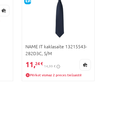
E-CENA
ē
NAME IT kaklasaite 13215543-
282D3C, S/M
11,
24 €
14,99 €
Pērkot vismaz 2 preces tiešsaistē