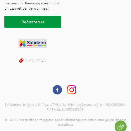
piedāvājumi! Pievienojieties mums
un uzziniet par tiem pirmais!
Reģistrēties
SIA Kotryna
, Ieriķu iela 3, Riga, LATVIJA, LV-1084, Uzņēmuma reģ. Nr.: 50003582081,
PVN kods: LV50003582081
© 2026 Visas tiesības aizsargātas. Kopēt informāciju bez administrācijas piekrišanas
ir aizliegts