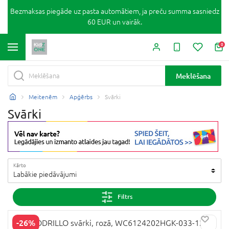
Bezmaksas piegāde uz pasta automātiem, ja preču summa sasniedz
60 EUR un vairāk.
0
Meklēšana
Meitenēm
Apģērbs
Svārki
Svārki
Kārto
Labākie piedāvājumi
Filtrs
-26%
COCCODRILLO svārki, rozā, WC6124202HGK-033-122,