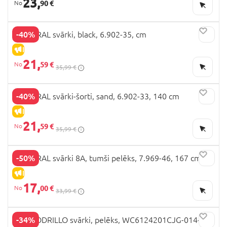
23,
90 €
-40%
MAYORAL svārki, black, 6.902-35, cm
IZPĀRDOŠANA
21,
59 €
35,99 €
-40%
MAYORAL svārki-šorti, sand, 6.902-33, 140 cm
IZPĀRDOŠANA
21,
59 €
35,99 €
-50%
MAYORAL svārki 8A, tumši pelēks, 7.969-46, 167 cm
IZPĀRDOŠANA
17,
00 €
33,99 €
-34%
COCCODRILLO svārki, pelēks, WC6124201CJG-014-