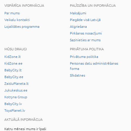
VISPĀRĪGA INFORMĀCIJA
PALĪDZĪBA UN INFORMĀCIJA
Par mums
Maksājumi
Veikalu kontakti
Piegāde visā Latvijā
Lojalitātes programma
Atgriešana
Pirkšanas nosacījumi
Sazinieties ar mums
MŪSU DRAUGI
PRIVĀTUMA POLITIKA
KidZone.lt
Privātuma politika
KidZone.ee
Personas datu administrēšanas
forma
BabyCity.lt
Sīkdatnes
BabyCity.ee
ZaisluPlaneta.lt
Jukukeskus.ee
Kotryna Group
BabyCity.lv
ToysPlanet.lv
AKTUĀLĀ INFORMĀCIJA
Katru mēnesi mums ir īpaši