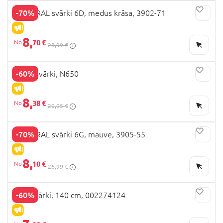
-70%
MAYORAL svārki 6D, medus krāsa, 3902-71
IZPĀRDOŠANA
8,
70 €
28,99 €
-60%
NEXT svārki, N650
IZPĀRDOŠANA
8,
38 €
20,95 €
-70%
MAYORAL svārki 6G, mauve, 3905-55
IZPĀRDOŠANA
8,
10 €
26,99 €
-60%
OVS svārki, 140 cm, 002274124
IZPĀRDOŠANA