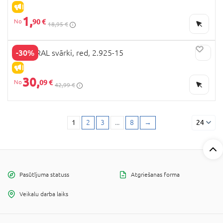
IZPĀRDOŠANA
1,
90 €
18,95 €
-30%
MAYORAL svārki, red, 2.925-15
IZPĀRDOŠANA
30,
09 €
42,99 €
1
2
3
...
8
→
24
Pasūtījuma statuss
Atgriešanas forma
Veikalu darba laiks