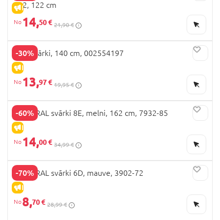
122, 122 cm
IZPĀRDOŠANA
14,
50 €
21,90 €
-30%
OVS svārki, 140 cm, 002554197
IZPĀRDOŠANA
13,
97 €
19,95 €
-60%
MAYORAL svārki 8E, melni, 162 cm, 7932-85
IZPĀRDOŠANA
14,
00 €
34,99 €
-70%
MAYORAL svārki 6D, mauve, 3902-72
IZPĀRDOŠANA
8,
70 €
28,99 €