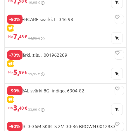
7,
98 €
19,95 €
-50%
MOTHERCARE svārki, LL346 98
IZPĀRDOŠANA
7,
48 €
14,95 €
-70%
OVS svārki, zils, , 001962209
IZPĀRDOŠANA
5,
99 €
19,95 €
-90%
MAYORAL svārki 8G, indigo, 6904-82
IZPĀRDOŠANA
3,
40 €
33,99 €
-90%
OVS GIRL3-36M SKIRTS 2M 30-36 BROWN 001293389