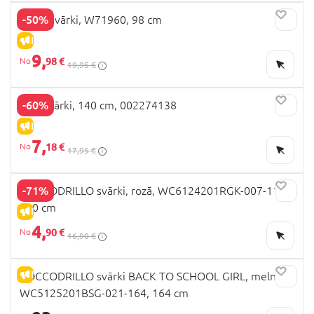
-50%
NEXT svārki, W71960, 98 cm
IZPĀRDOŠANA
9,
98 €
19,95 €
-60%
OVS svārki, 140 cm, 002274138
IZPĀRDOŠANA
7,
18 €
17,95 €
-71%
COCCODRILLO svārki, rozā, WC6124201RGK-007-110,
110 cm
IZPĀRDOŠANA
4,
90 €
16,90 €
IZPĀRDOŠANA
COCCODRILLO svārki BACK TO SCHOOL GIRL, melns,
WC5125201BSG-021-164, 164 cm