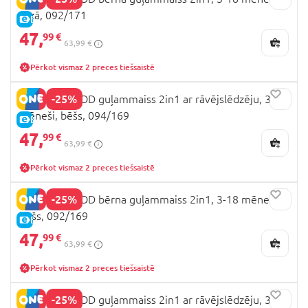
rozā, 092/171
E-CENA
47,
99 €
63,99 €
Pērkot vismaz 2 preces tiešsaistē
-25%
MOTHERHOOD guļammaiss 2in1 ar rāvējslēdzēju, 3-18
mēneši, bēšs, 094/169
E-CENA
47,
99 €
63,99 €
Pērkot vismaz 2 preces tiešsaistē
-25%
MOTHERHOOD bērna guļammaiss 2in1, 3-18 mēneši,
bēšs, 092/169
E-CENA
47,
99 €
63,99 €
Pērkot vismaz 2 preces tiešsaistē
-25%
MOTHERHOOD guļammaiss 2in1 ar rāvējslēdzēju, 3-18