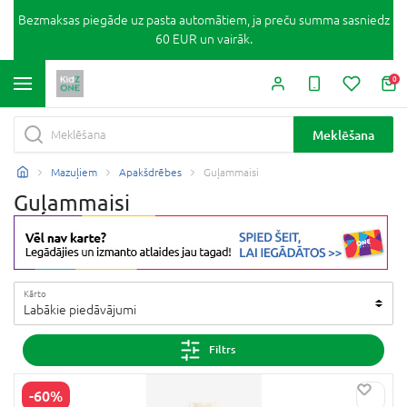
Bezmaksas piegāde uz pasta automātiem, ja preču summa sasniedz
60 EUR un vairāk.
0
Meklēšana
Mazuļiem
Apakšdrēbes
Guļammaisi
Guļammaisi
Kārto
Labākie piedāvājumi
Filtrs
-60%