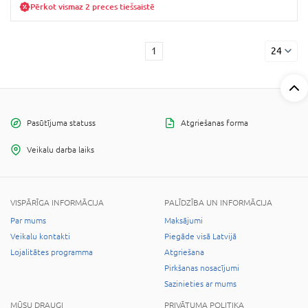
Pērkot vismaz 2 preces tiešsaistē
1
24
Pasūtījuma statuss
Atgriešanas forma
Veikalu darba laiks
VISPĀRĪGA INFORMĀCIJA
PALĪDZĪBA UN INFORMĀCIJA
Par mums
Maksājumi
Veikalu kontakti
Piegāde visā Latvijā
Lojalitātes programma
Atgriešana
Pirkšanas nosacījumi
Sazinieties ar mums
MŪSU DRAUGI
PRIVĀTUMA POLITIKA