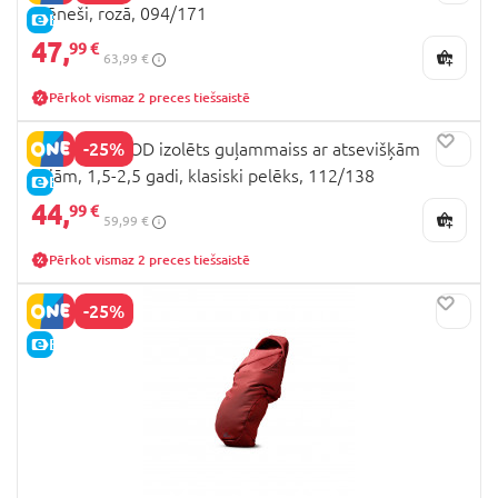
mēneši, rozā, 094/171
E-CENA
47,
99 €
63,99 €
Pērkot vismaz 2 preces tiešsaistē
-25%
MOTHERHOOD izolēts guļammaiss ar atsevišķām
kājām, 1,5-2,5 gadi, klasiski pelēks, 112/138
E-CENA
44,
99 €
59,99 €
Pērkot vismaz 2 preces tiešsaistē
-25%
E-CENA