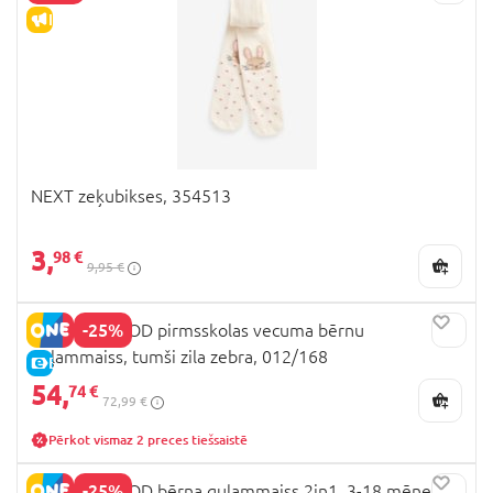
IZPĀRDOŠANA
NEXT zeķubikses, 354513
3,
98 €
9,95 €
-25%
MOTHERHOOD pirmsskolas vecuma bērnu
guļammaiss, tumši zila zebra, 012/168
E-CENA
54,
74 €
72,99 €
Pērkot vismaz 2 preces tiešsaistē
-25%
MOTHERHOOD bērna guļammaiss 2in1, 3-18 mēneši,