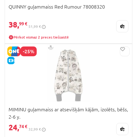
QUINNY guļammaiss Red Rumour 78008320
38,
99 €
51,99 €
Pērkot vismaz 2 preces tiešsaistē
-25%
E-CENA
MIMINU guļammaiss ar atsevišķām kājām, izolēts, bēšs,
2-6 y.
24,
74 €
32,99 €