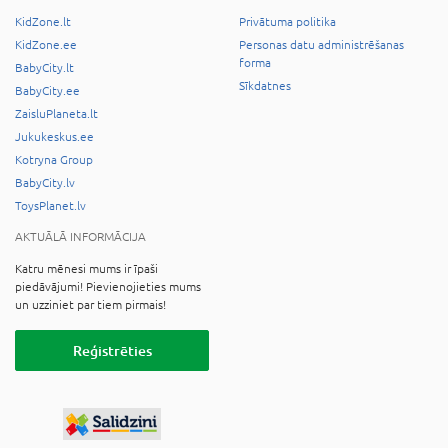
KidZone.lt
Privātuma politika
KidZone.ee
Personas datu administrēšanas
forma
BabyCity.lt
Sīkdatnes
BabyCity.ee
ZaisluPlaneta.lt
Jukukeskus.ee
Kotryna Group
BabyCity.lv
ToysPlanet.lv
AKTUĀLĀ INFORMĀCIJA
Katru mēnesi mums ir īpaši
piedāvājumi! Pievienojieties mums
un uzziniet par tiem pirmais!
Reģistrēties