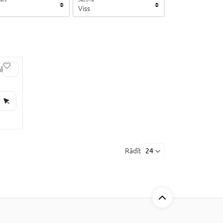
Viss
ki
ē
Rādīt
24