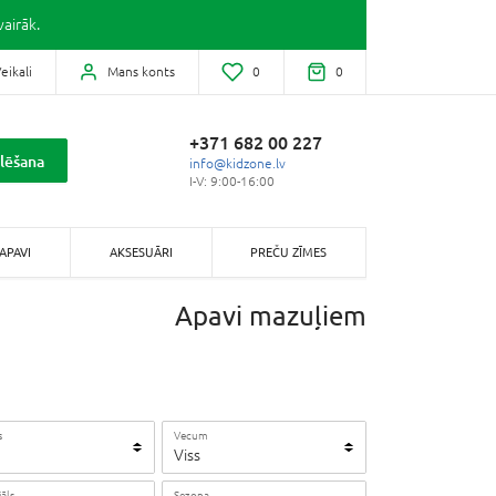
airāk.
eikali
Mans konts
0
0
+371 682 00 227
lēšana
info@kidzone.lv
I-V: 9:00-16:00
APAVI
AKSESUĀRI
PREČU ZĪMES
Apavi mazuļiem
s
Vecum
Viss
āls
Sezona