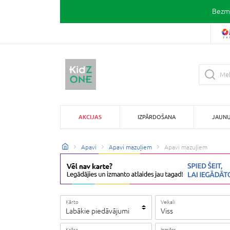
Bezma
AKCIJAS
IZPĀRDOŠANA
JAUN
Apavi
Apavi mazuļiem
Apavi mazuļiem
Kārto
Veikali
Labākie piedāvājumi
Viss
Krāsa
Izmērs