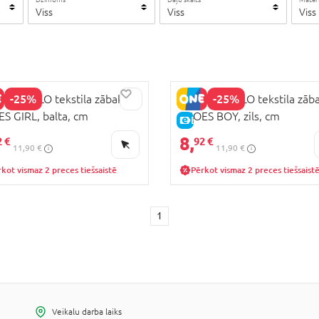
Viss
Viss
Viss
-25%
-25%
ODRILLO tekstila zābaki
COCCODRILLO tekstila zāba
S GIRL, balta, cm
SHOES BOY, zils, cm
CENA
E-CENA
8,
2 €
92 €
11,90 €
11,90 €
kot vismaz 2 preces tiešsaistē
Pērkot vismaz 2 preces tiešsaist
1
Veikalu darba laiks