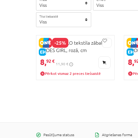
Viss
Viss
Tikai tiešsaistē
Viss
-25%
COCCODRILLO tekstila zābaki
COCC
SHOES GIRL, rozā, cm
SHOE
E-CENA
E-
8,
8,
92 €
9
11,90 €
Pērkot vismaz 2 preces tiešsaistē
Pēr
Pasūtījuma statuss
Atgriešanas forma