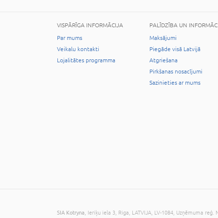
VISPĀRĪGA INFORMĀCIJA
PALĪDZĪBA UN INFORMĀC
Par mums
Maksājumi
Veikalu kontakti
Piegāde visā Latvijā
Lojalitātes programma
Atgriešana
Pirkšanas nosacījumi
Sazinieties ar mums
SIA Kotryna
, Ieriķu iela 3, Riga, LATVIJA, LV-1084, Uzņēmuma reģ