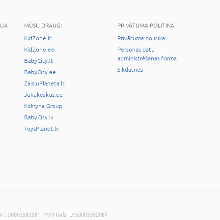
IJA
MŪSU DRAUGI
PRIVĀTUMA POLITIKA
KidZone.lt
Privātuma politika
KidZone.ee
Personas datu
administrēšanas forma
BabyCity.lt
Sīkdatnes
BabyCity.ee
ZaisluPlaneta.lt
Jukukeskus.ee
Kotryna Group
BabyCity.lv
ToysPlanet.lv
. Nr.: 50003582081, PVN kods: LV50003582081