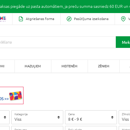
ksas piegāde uz pasta automātiem, ja preču summa sasniedz 60 EUR un v
Atgriešanas forma
Pasūtījuma izsekošana
V
Mek
UMI
MAZUĻIEM
MEITENĒM
ZĒNIEM
Kategorija
Cena
Zīmol
Viss
8
€
-
9
€
Viss
Dzimums
Daļu skaits
Materi