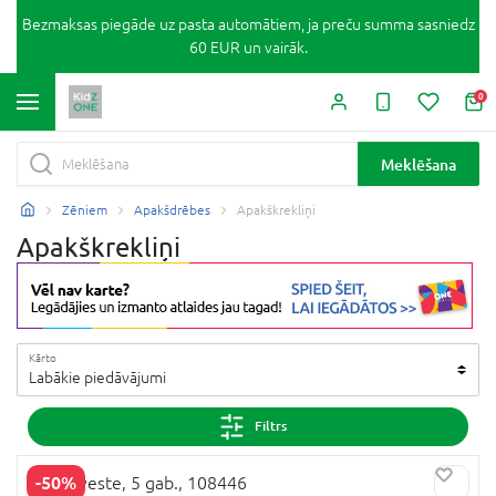
Bezmaksas piegāde uz pasta automātiem, ja preču summa sasniedz
60 EUR un vairāk.
0
Meklēšana
Zēniem
Apakšdrēbes
Apakškrekliņi
Apakškrekliņi
Kārto
Labākie piedāvājumi
Filtrs
-50%
NEXT veste, 5 gab., 108446