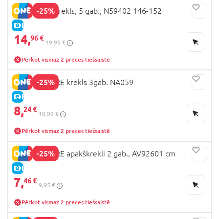
-25%
NEXT apakškrekls, 5 gab., N59402 146-152
E-CENA
14,
96 €
19,95 €
Pērkot vismaz 2 preces tiešsaistē
-25%
MOTHERCARE krekls 3gab. NA059
E-CENA
8,
24 €
10,99 €
Pērkot vismaz 2 preces tiešsaistē
-25%
MOTHERCARE apakškrekli 2 gab., AV92601 cm
E-CENA
7,
46 €
9,95 €
Pērkot vismaz 2 preces tiešsaistē