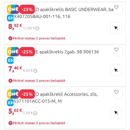
-25%
COCCODRILLO apakškrekls BASIC UNDERWEAR, balta,
XCX407205BAU-001-116, 116
E-CENA
8,
92 €
11,90 €
Pērkot vismaz 2 preces tiešsaistē
-25%
MOTHERCARE apakškrekls 2gab. 98 906136
E-CENA
7,
46 €
9,95 €
Pērkot vismaz 2 preces tiešsaistē
-25%
COCCODRILLO apakškrekli Accessories, zils,
ZC5371101ACC-015-M, M
E-CENA
5,
62 €
7,50 €
Pērkot vismaz 2 preces tiešsaistē