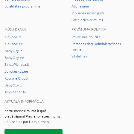
Lojalitātes programma
Atgriešana
Pirkšanas nosacījumi
Sazinieties ar mums
MŪSU DRAUGI
PRIVĀTUMA POLITIKA
KidZone.lt
Privātuma politika
KidZone.ee
Personas datu administrēšanas
forma
BabyCity.lt
Sīkdatnes
BabyCity.ee
ZaisluPlaneta.lt
Jukukeskus.ee
Kotryna Group
BabyCity.lv
ToysPlanet.lv
AKTUĀLĀ INFORMĀCIJA
Katru mēnesi mums ir īpaši
piedāvājumi! Pievienojieties mums
un uzziniet par tiem pirmais!