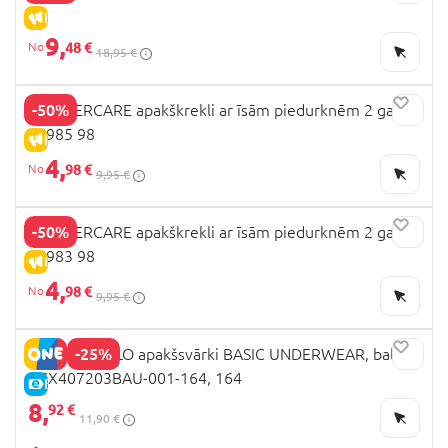
IZPĀRDOŠANA
9,
48 €
18,95 €
-50%
MOTHERCARE apakškrekli ar īsām piedurknēm 2 gab,
LK985 98
IZPĀRDOŠANA
4,
98 €
9,95 €
-50%
MOTHERCARE apakškrekli ar īsām piedurknēm 2 gab,
LK983 98
IZPĀRDOŠANA
4,
98 €
9,95 €
-25%
COCCODRILLO apakšsvārki BASIC UNDERWEAR, balts,
XCX407203BAU-001-164, 164
E-CENA
8,
92 €
11,90 €