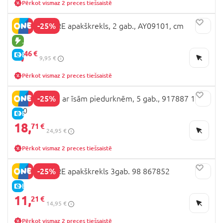
Pērkot vismaz 2 preces tiešsaistē
-25%
MOTHERCARE apakškrekls, 2 gab., AY09101, cm
JAUNA PRECE
7,
46 €
E-CENA
9,95 €
Pērkot vismaz 2 preces tiešsaistē
-25%
NEXT t-krekli ar īsām piedurknēm, 5 gab., 917887 134-
140
E-CENA
18,
71 €
24,95 €
Pērkot vismaz 2 preces tiešsaistē
-25%
MOTHERCARE apakškrekls 3gab. 98 867852
E-CENA
11,
21 €
14,95 €
Pērkot vismaz 2 preces tiešsaistē