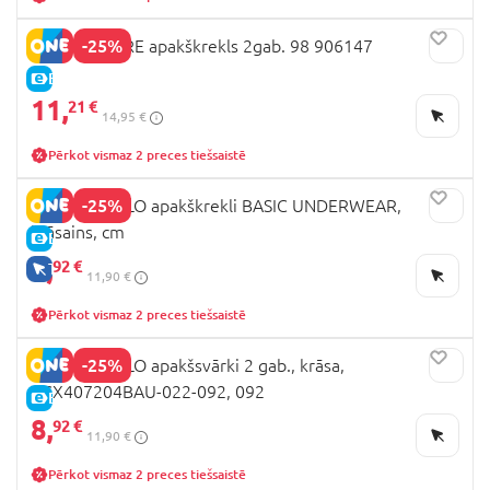
-25%
MOTHERCARE apakškrekls 2gab. 98 906147
E-CENA
11,
21 €
14,95 €
Pērkot vismaz 2 preces tiešsaistē
-25%
COCCODRILLO apakškrekli BASIC UNDERWEAR,
krāsains, cm
E-CENA
8,
92 €
TIKAI TIEŠSAISTĒ
11,90 €
Pērkot vismaz 2 preces tiešsaistē
-25%
COCCODRILLO apakšsvārki 2 gab., krāsa,
XCX407204BAU-022-092, 092
E-CENA
8,
92 €
11,90 €
Pērkot vismaz 2 preces tiešsaistē