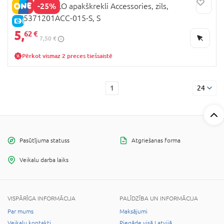
-25%
COCCODRILLO apakškrekli Accessories, zils,
ZC5371201ACC-015-S, S
E-CENA
5,
62 €
7,50 €
Pērkot vismaz 2 preces tiešsaistē
1
24
Pasūtījuma statuss
Atgriešanas forma
Veikalu darba laiks
VISPĀRĪGA INFORMĀCIJA
PALĪDZĪBA UN INFORMĀCIJA
Par mums
Maksājumi
Veikalu kontakti
Piegāde visā Latvijā