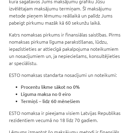
kura sagatavos Jums maksājumu grafiku Jūsu
izvēlētajam maksājumu termiņam. Šī maksājumu
metode pieņem lēmumu reāllaikā un palīdz Jums
pabeigt pirkumu mazāk kā 60 sekunžu laikā.
Katrs nomaksas pirkums ir finansiālas saistības. Pirms
nomaksas pirkuma līguma parakstīšanas, lūdzu,
iepazīstieties ar attiecīgā pakalpojuma noteikumiem
un nosacījumiem un, ja nepieciešams, konsultējieties
ar speciālistu.
ESTO nomaksas standarta nosacījumi un noteikumi:
Procentu likme sākot no 0%
Līguma maksa no 0 eiro
Termiņš – līdz 60 mēnešiem
ESTO nomaksa ir pieejama visiem Latvijas Republikas
rezidentiem vecumā no 18 līdz 70 gadiem.
Lēmums izmantot šo maksājumu metodi ir finansiāls