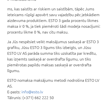
ms, kas saistīts ar riskiem un saistībām, tāpēc Jums
ieteicams rūpīgi apsvērt savu vajadzību pēc jebkādiem
aizdevuma produktiem. ESTO 3 gada procentu likmes
maksa ir 0 %, ja tiek piemēroti šādi modeļa nosacījumi:
procentu likme 0 %, nav citu maksu.
Ja Jūs nespēsiet veikt maksājumus saskaņā ar ESTO 3
grafiku, Jūsu ESTO 3 līgums tiks izbeigts, un Jūsu
ESTO LV AS parāda summa tiks uzskatīta par kredītu,
kas izņemts saskaņā ar overdrafta līgumu, un tiks
piemērotas papildu maksas saskaņā ar overdrafta
līgumu.
ESTO nomaksa maksājumu metodi nodrošina ESTO LV
AS.
E-pasts:
info@esto.lv
Tālrunis: (+371) 662 222 50