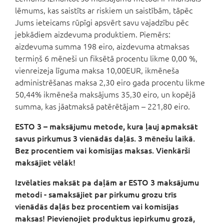
lēmums, kas saistīts ar riskiem un saistībām, tāpēc
Jums ieteicams rūpīgi apsvērt savu vajadzību pēc
jebkādiem aizdevuma produktiem. Piemērs:
aizdevuma summa 198 eiro, aizdevuma atmaksas
termiņš 6 mēneši un fiksētā procentu likme 0,00 %,
vienreizeja līguma maksa 10,00EUR, ikmēneša
administrēšanas maksa 2,30 eiro gada procentu likme
50,44% ikmēneša maksājums 35,30 eiro, un kopējā
summa, kas jāatmaksā patērētājam – 221,80 eiro.
ESTO 3 – maksājumu metode, kura ļauj apmaksāt
savus pirkumus 3 vienādās daļās. 3 mēnešu laikā.
Bez procentiem vai komisijas maksas. Vienkārši
maksājiet vēlāk!
Izvēlaties maksāt pa daļām ar ESTO 3 maksājumu
metodi - samaksājiet par pirkumu grozu trīs
vienādās daļās bez procentiem vai komisijas
maksas! Pievienojiet produktus iepirkumu grozā,