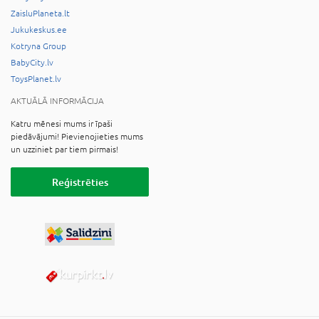
ZaisluPlaneta.lt
Jukukeskus.ee
Kotryna Group
BabyCity.lv
ToysPlanet.lv
AKTUĀLĀ INFORMĀCIJA
Katru mēnesi mums ir īpaši
piedāvājumi! Pievienojieties mums
un uzziniet par tiem pirmais!
Reģistrēties