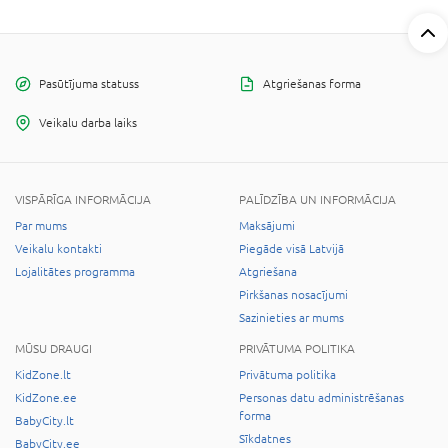
Pasūtījuma statuss
Atgriešanas forma
Veikalu darba laiks
VISPĀRĪGA INFORMĀCIJA
PALĪDZĪBA UN INFORMĀCIJA
Par mums
Maksājumi
Veikalu kontakti
Piegāde visā Latvijā
Lojalitātes programma
Atgriešana
Pirkšanas nosacījumi
Sazinieties ar mums
MŪSU DRAUGI
PRIVĀTUMA POLITIKA
KidZone.lt
Privātuma politika
KidZone.ee
Personas datu administrēšanas
forma
BabyCity.lt
Sīkdatnes
BabyCity.ee