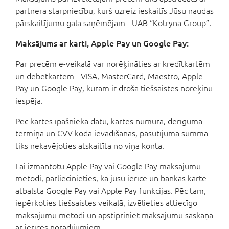
partnera starpniecību, kurš uzreiz ieskaitīs Jūsu naudas
pārskaitījumu gala saņēmējam - UAB “Kotryna Group”.
Maksājums ar karti, Apple Pay un Google Pay:
Par precēm e-veikalā var norēķināties ar kredītkartēm
un debetkartēm - VISA, MasterCard, Maestro, Apple
Pay un Google Pay, kurām ir droša tiešsaistes norēķinu
iespēja.
Pēc kartes īpašnieka datu, kartes numura, derīguma
termiņa un CVV koda ievadīšanas, pasūtījuma summa
tiks nekavējoties atskaitīta no viņa konta.
Lai izmantotu Apple Pay vai Google Pay maksājumu
metodi, pārliecinieties, ka jūsu ierīce un bankas karte
atbalsta Google Pay vai Apple Pay funkcijas. Pēc tam,
iepērkoties tiešsaistes veikalā, izvēlieties attiecīgo
maksājumu metodi un apstipriniet maksājumu saskaņā
ar ierīces norādījumiem.