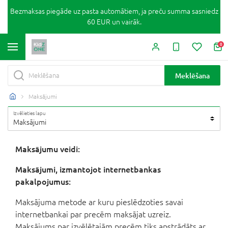
Bezmaksas piegāde uz pasta automātiem, ja preču summa sasniedz
60 EUR un vairāk.
0
Meklēšana
Maksājumi
Izvēlieties lapu
Maksājumi
Maksājumu veidi:
Maksājumi, izmantojot internetbankas
pakalpojumus:
Maksājuma metode ar kuru pieslēdzoties savai
internetbankai par precēm maksājat uzreiz.
Maksājums par izvēlētajām precēm tiks apstrādāts ar