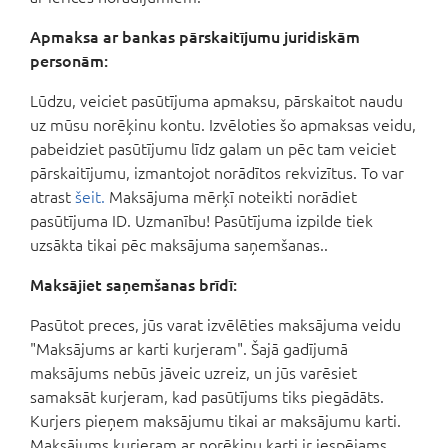
Apmaksa ar bankas pārskaitījumu juridiskām
personām:
Lūdzu, veiciet pasūtījuma apmaksu, pārskaitot naudu
uz mūsu norēķinu kontu. Izvēloties šo apmaksas veidu,
pabeidziet pasūtījumu līdz galam un pēc tam veiciet
pārskaitījumu, izmantojot norādītos rekvizītus. To var
atrast
šeit.
Maksājuma mērķī noteikti norādiet
pasūtījuma ID. Uzmanību! Pasūtījuma izpilde tiek
uzsākta tikai pēc maksājuma saņemšanas..
Maksājiet saņemšanas brīdī:
Pasūtot preces, jūs varat izvēlēties maksājuma veidu
"Maksājums ar karti kurjeram". Šajā gadījumā
maksājums nebūs jāveic uzreiz, un jūs varēsiet
samaksāt kurjeram, kad pasūtījums tiks piegādāts.
Kurjers pieņem maksājumu tikai ar maksājumu karti.
Maksājums kurjeram ar norēķinu karti ir iespējams