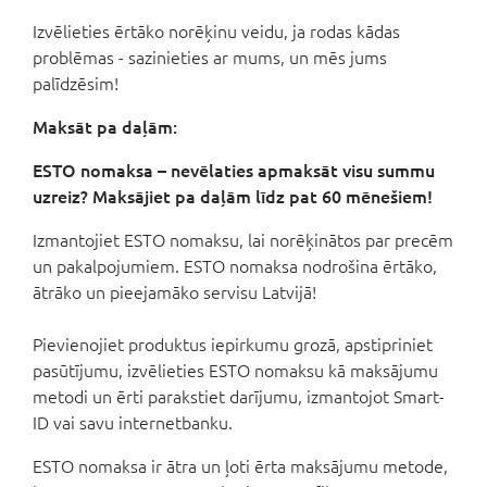
Izvēlieties ērtāko norēķinu veidu, ja rodas kādas
problēmas - sazinieties ar mums, un mēs jums
palīdzēsim!
Maksāt pa daļām:
ESTO nomaksa – nevēlaties apmaksāt visu summu
uzreiz? Maksājiet pa daļām līdz pat 60 mēnešiem!
Izmantojiet ESTO nomaksu, lai norēķinātos par precēm
un pakalpojumiem. ESTO nomaksa nodrošina ērtāko,
ātrāko un pieejamāko servisu Latvijā!
Pievienojiet produktus iepirkumu grozā, apstipriniet
pasūtījumu, izvēlieties ESTO nomaksu kā maksājumu
metodi un ērti parakstiet darījumu, izmantojot Smart-
ID vai savu internetbanku.
ESTO nomaksa ir ātra un ļoti ērta maksājumu metode,