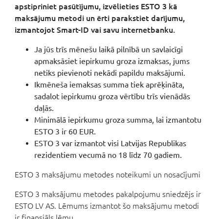
apstipriniet pasūtījumu, izvēlieties ESTO 3 kā
maksājumu metodi un ērti parakstiet darījumu,
izmantojot Smart-ID vai savu internetbanku.
Ja jūs trīs mēnešu laikā pilnībā un savlaicīgi
apmaksāsiet iepirkumu groza izmaksas, jums
netiks pievienoti nekādi papildu maksājumi.
Ikmēneša iemaksas summa tiek aprēķināta,
sadalot iepirkumu groza vērtību trīs vienādās
daļās.
Minimālā iepirkumu groza summa, lai izmantotu
ESTO 3 ir 60 EUR.
ESTO 3 var izmantot visi Latvijas Republikas
rezidentiem vecumā no 18 līdz 70 gadiem.
ESTO 3 maksājumu metodes noteikumi un nosacījumi
ESTO 3 maksājumu metodes pakalpojumu sniedzējs ir
ESTO LV AS. Lēmums izmantot šo maksājumu metodi
ir finansiāls lēmu