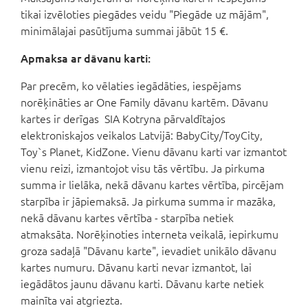
tikai izvēloties piegādes veidu "Piegāde uz mājām",
minimālajai pasūtījuma summai jābūt 15 €.
Apmaksa ar dāvanu karti:
Par precēm, ko vēlaties iegādāties, iespējams
norēķināties ar One Family dāvanu kartēm. Dāvanu
kartes ir derīgas SIA Kotryna pārvaldītajos
elektroniskajos veikalos Latvijā: BabyCity/ToyCity,
Toy`s Planet, KidZone. Vienu dāvanu karti var izmantot
vienu reizi, izmantojot visu tās vērtību. Ja pirkuma
summa ir lielāka, nekā dāvanu kartes vērtība, pircējam
starpība ir jāpiemaksā. Ja pirkuma summa ir mazāka,
nekā dāvanu kartes vērtība - starpība netiek
atmaksāta. Norēķinoties interneta veikalā, iepirkumu
groza sadaļā "Dāvanu karte", ievadiet unikālo dāvanu
kartes numuru. Dāvanu karti nevar izmantot, lai
iegādātos jaunu dāvanu karti. Dāvanu karte netiek
mainīta vai atgriezta.