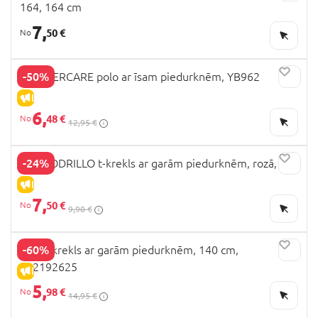
164, 164 cm
7,
50 €
-50%
MOTHERCARE polo ar īsam piedurknēm, YB962
IZPĀRDOŠANA
6,
48 €
12,95 €
-24%
COCCODRILLO t-krekls ar garām piedurknēm, rozā, cm
IZPĀRDOŠANA
7,
50 €
9,90 €
-60%
OVS t-krekls ar garām piedurknēm, 140 cm,
002192625
IZPĀRDOŠANA
5,
98 €
14,95 €