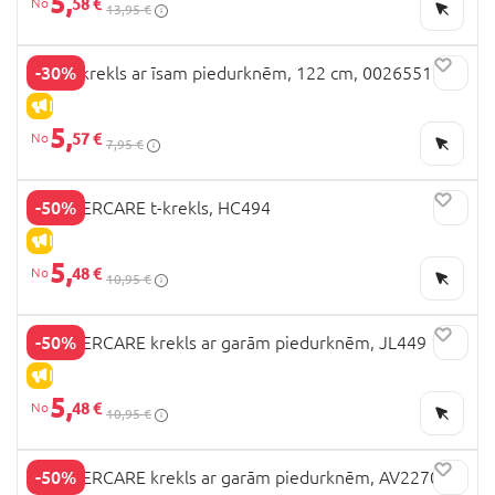
5,
58 €
13,95 €
-30%
OVS t-krekls ar īsam piedurknēm, 122 cm, 002655114
IZPĀRDOŠANA
5,
57 €
7,95 €
-50%
MOTHERCARE t-krekls, HC494
IZPĀRDOŠANA
5,
48 €
10,95 €
-50%
MOTHERCARE krekls ar garām piedurknēm, JL449 116
IZPĀRDOŠANA
5,
48 €
10,95 €
-50%
MOTHERCARE krekls ar garām piedurknēm, AV22701