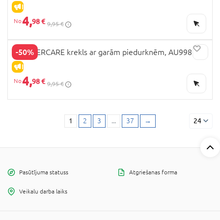
cm
IZPĀRDOŠANA
4,
98 €
9,95 €
-50%
MOTHERCARE krekls ar garām piedurknēm, AU99801
cm
IZPĀRDOŠANA
4,
98 €
9,95 €
1
2
3
...
37
→
24
Pasūtījuma statuss
Atgriešanas forma
Veikalu darba laiks