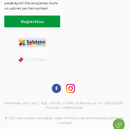
piedāvājumi! Pievienojieties mums
un uzziniet par tiem pirmais!
Reģistrēties
SIA Kotryna
, Ieriķu iela 3, Riga, LATVIJA, LV-1084, Uzņēmuma reģ. Nr.: 50003582081,
PVN kods: LV50003582081
© 2026 Visas tiesības aizsargātas. Kopēt informāciju bez administrācijas piekrišanas
ir aizliegts