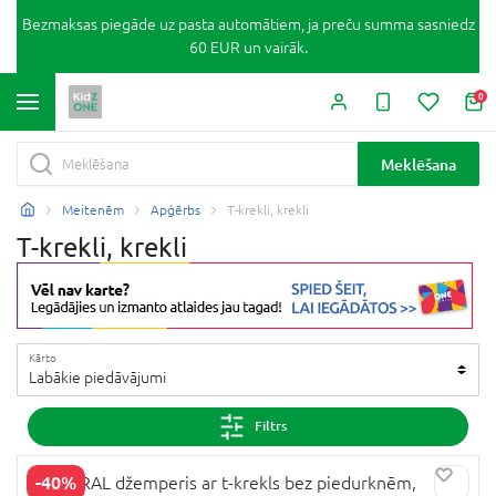
Bezmaksas piegāde uz pasta automātiem, ja preču summa sasniedz
60 EUR un vairāk.
0
Meklēšana
Meitenēm
Apģērbs
T-krekli, krekli
T-krekli, krekli
Kārto
Labākie piedāvājumi
Filtrs
-40%
MAYORAL džemperis ar t-krekls bez piedurknēm,