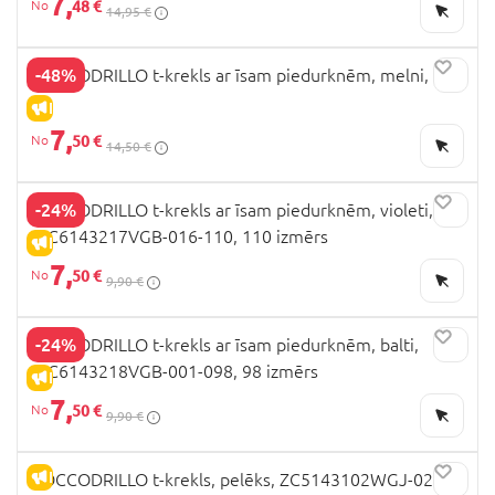
7,
48 €
14,95 €
-48%
COCCODRILLO t-krekls ar īsam piedurknēm, melni, cm
IZPĀRDOŠANA
7,
50 €
14,50 €
-24%
COCCODRILLO t-krekls ar īsam piedurknēm, violeti,
WC6143217VGB-016-110, 110 izmērs
IZPĀRDOŠANA
7,
50 €
9,90 €
-24%
COCCODRILLO t-krekls ar īsam piedurknēm, balti,
WC6143218VGB-001-098, 98 izmērs
IZPĀRDOŠANA
7,
50 €
9,90 €
IZPĀRDOŠANA
COCCODRILLO t-krekls, pelēks, ZC5143102WGJ-020-