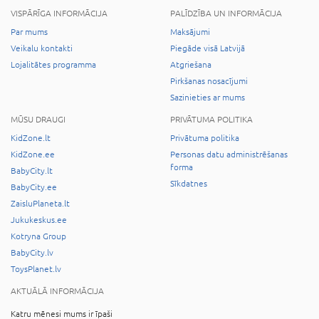
VISPĀRĪGA INFORMĀCIJA
PALĪDZĪBA UN INFORMĀCIJA
Par mums
Maksājumi
Veikalu kontakti
Piegāde visā Latvijā
Lojalitātes programma
Atgriešana
Pirkšanas nosacījumi
Sazinieties ar mums
MŪSU DRAUGI
PRIVĀTUMA POLITIKA
KidZone.lt
Privātuma politika
KidZone.ee
Personas datu administrēšanas
forma
BabyCity.lt
Sīkdatnes
BabyCity.ee
ZaisluPlaneta.lt
Jukukeskus.ee
Kotryna Group
BabyCity.lv
ToysPlanet.lv
AKTUĀLĀ INFORMĀCIJA
Katru mēnesi mums ir īpaši