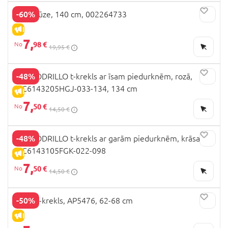
-60%
OVS blūze, 140 cm, 002264733
IZPĀRDOŠANA
7,
98 €
19,95 €
-48%
COCCODRILLO t-krekls ar īsam piedurknēm, rozā,
WC6143205HGJ-033-134, 134 cm
IZPĀRDOŠANA
7,
50 €
14,50 €
-48%
COCCODRILLO t-krekls ar garām piedurknēm, krāsaini,
WC6143105FGK-022-098
IZPĀRDOŠANA
7,
50 €
14,50 €
-50%
NEXT t-krekls, AP5476, 62-68 cm
IZPĀRDOŠANA