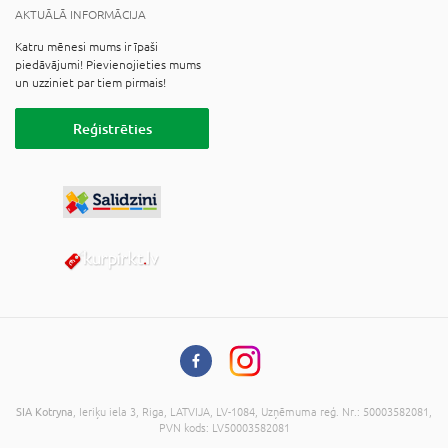
AKTUĀLĀ INFORMĀCIJA
Katru mēnesi mums ir īpaši
piedāvājumi! Pievienojieties mums
un uzziniet par tiem pirmais!
Reģistrēties
SIA Kotryna
, Ieriķu iela 3, Riga, LATVIJA, LV-1084, Uzņēmuma reģ. Nr.: 50003582081,
PVN kods: LV50003582081