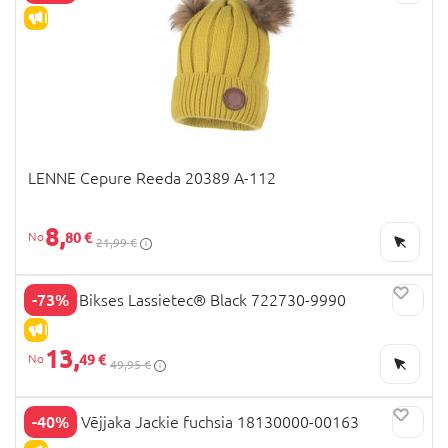
IZPĀRDOŠANA
LENNE Cepure Reeda 20389 A-112
8,
80 €
21,99 €
-73%
LASSIE Bikses Lassietec® Black 722730-9990
IZPĀRDOŠANA
13,
49 €
49,95 €
-40%
HUPPA Vējjaka Jackie fuchsia 18130000-00163