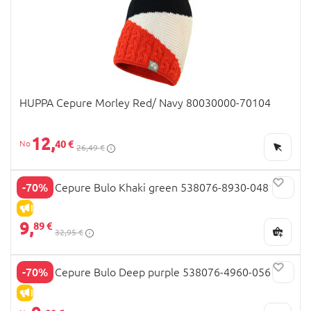
HUPPA Cepure Morley Red/ Navy 80030000-70104
12,
40 €
26,49 €
-70%
REIMA Cepure Bulo Khaki green 538076-8930-048
IZPĀRDOŠANA
9,
89 €
32,95 €
-70%
REIMA Cepure Bulo Deep purple 538076-4960-056
IZPĀRDOŠANA