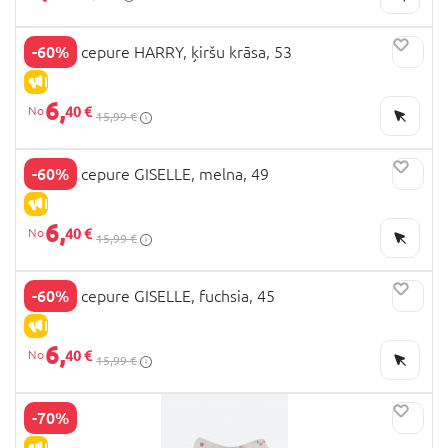
-60%
BROEL cepure HARRY, ķiršu krāsa, 53
IZPĀRDOŠANA
6,
40 €
15,99 €
-60%
BROEL cepure GISELLE, melna, 49
IZPĀRDOŠANA
6,
40 €
15,99 €
-60%
BROEL cepure GISELLE, fuchsia, 45
IZPĀRDOŠANA
6,
40 €
15,99 €
-70%
IZPĀRDOŠANA