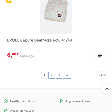
BROEL Cepure Beatrycze ecru 41/43
6,
00 €
19,99 €
1
2
3
→
24
Pasūtījuma statuss
Atgriešanas forma
Veikalu darba laiks