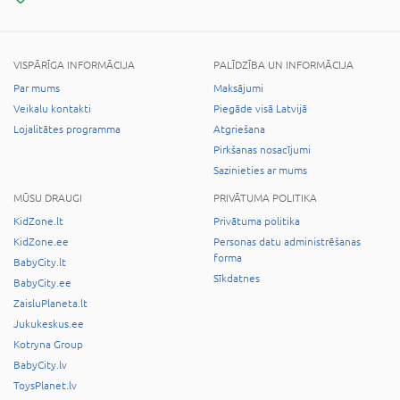
VISPĀRĪGA INFORMĀCIJA
PALĪDZĪBA UN INFORMĀCIJA
Par mums
Maksājumi
Veikalu kontakti
Piegāde visā Latvijā
Lojalitātes programma
Atgriešana
Pirkšanas nosacījumi
Sazinieties ar mums
MŪSU DRAUGI
PRIVĀTUMA POLITIKA
KidZone.lt
Privātuma politika
KidZone.ee
Personas datu administrēšanas
forma
BabyCity.lt
Sīkdatnes
BabyCity.ee
ZaisluPlaneta.lt
Jukukeskus.ee
Kotryna Group
BabyCity.lv
ToysPlanet.lv