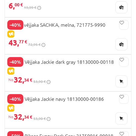
6,
00 €
19,99 €
-40%
LASSIE vējjaka SACHKA, melna, 721775-9990
IZPĀRDOŠANA
43,
77 €
72,95 €
-40%
HUPPA Vējjaka Jackie dark gray 18130000-00118
IZPĀRDOŠANA
32,
34 €
53,90 €
-40%
HUPPA Vējjaka Jackie navy 18130000-00186
IZPĀRDOŠANA
32,
34 €
53,90 €
-50%
HUPPA Bikses Funny Dark Gray 21750016-00018