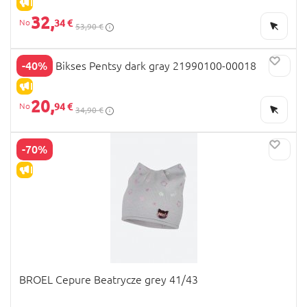
IZPĀRDOŠANA
32,
34 €
53,90 €
-40%
HUPPA Bikses Pentsy dark gray 21990100-00018
IZPĀRDOŠANA
20,
94 €
34,90 €
-70%
IZPĀRDOŠANA
BROEL Cepure Beatrycze grey 41/43