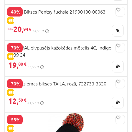
-40%
HUPPA Bikses Pentsy fuchsia 21990100-00063
IZPĀRDOŠANA
20,
94 €
34,90 €
-70%
MAYORAL divpusējs kažokādas mētelis 4C, indigo,
2439 24
IZPĀRDOŠANA
19,
80 €
65,99 €
-70%
LASSIE ziemas bikses TAILA, rozā, 722733-3320
IZPĀRDOŠANA
12,
59 €
41,95 €
-53%
IZPĀRDOŠANA