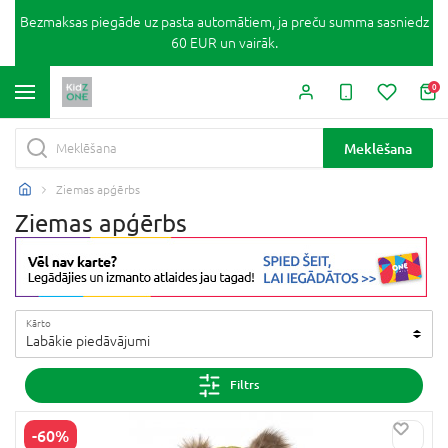
Bezmaksas piegāde uz pasta automātiem, ja preču summa sasniedz
60 EUR un vairāk.
0
Meklēšana
Ziemas apģērbs
Ziemas apģērbs
Kārto
Labākie piedāvājumi
Filtrs
-60%