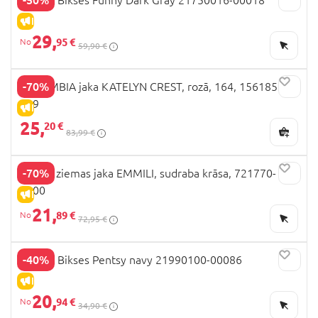
IZPĀRDOŠANA
29,
95 €
59,90 €
-70%
COLUMBIA jaka KATELYN CREST, rozā, 164, 1561851-
689
IZPĀRDOŠANA
25,
20 €
83,99 €
-70%
LASSIE ziemas jaka EMMILI, sudraba krāsa, 721770-
9900
IZPĀRDOŠANA
21,
89 €
72,95 €
-40%
HUPPA Bikses Pentsy navy 21990100-00086
IZPĀRDOŠANA
20,
94 €
34,90 €