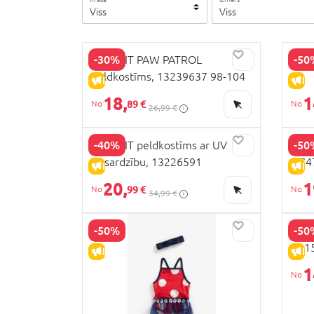
Viss
Viss
-30%
-50
NAME IT PAW PATROL
NEXT
peldkostīms, 13239637 98-104
IZPĀRDOŠANA
I
18,
1
89 €
26,99 €
-40%
-50
NAME IT peldkostīms ar UV
MOT
aizsardzību, 13226591
HC4
IZPĀRDOŠANA
I
20,
1
99 €
34,99 €
-50%
-50
MOT
EA1
IZPĀRDOŠANA
I
1