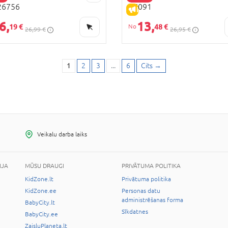
26756
EC091
ZPĀRDOŠANA
IZPĀRDOŠANA
6,
13,
19 €
48 €
26,99 €
26,95 €
1
2
3
...
6
Cits
→
Veikalu darba laiks
IJA
MŪSU DRAUGI
PRIVĀTUMA POLITIKA
KidZone.lt
Privātuma politika
KidZone.ee
Personas datu
administrēšanas forma
BabyCity.lt
Sīkdatnes
BabyCity.ee
ZaisluPlaneta.lt