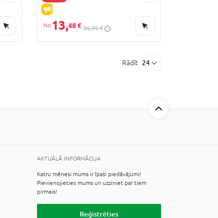
IZPĀRDOŠANA
13,
48 €
26,95 €
Rādīt
24
AKTUĀLĀ INFORMĀCIJA
Katru mēnesi mums ir īpaši piedāvājumi!
Pievienojieties mums un uzziniet par tiem
pirmais!
Reģistrēties