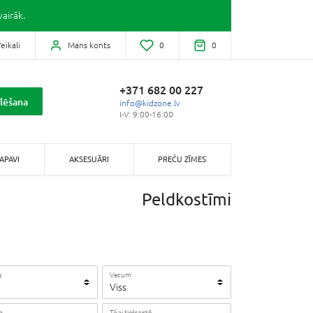
airāk.
eikali
Mans konts
0
0
+371 682 00 227
lēšana
info@kidzone.lv
I-V: 9:00-16:00
APAVI
AKSESUĀRI
PREČU ZĪMES
Peldkostīmi
s
Vecum
Viss
a
Tikai tiešsaistē