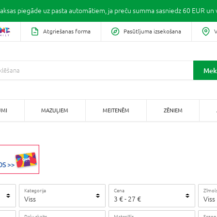
ksas piegāde uz pasta automātiem, ja preču summa sasniedz 60 EUR un v
Atgriešanas forma
Pasūtījuma izsekošana
V
Mek
UMI
MAZUĻIEM
MEITENĒM
ZĒNIEM
Kategorija
Cena
Zīmol
Viss
3
€
-
27
€
Viss
Daļu skaits
Materiāls
Sezon