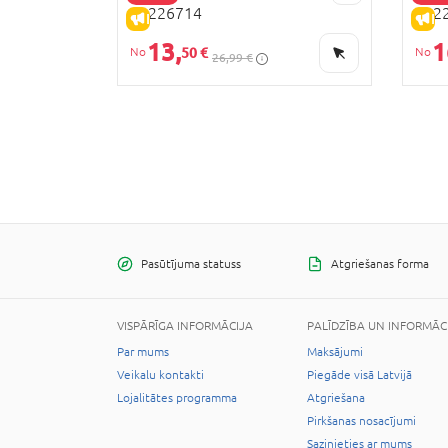
13226714
132
IZPĀRDOŠANA
I
13,
1
50 €
26,99 €
Pasūtījuma statuss
Atgriešanas forma
VISPĀRĪGA INFORMĀCIJA
PALĪDZĪBA UN INFORMĀC
Par mums
Maksājumi
Veikalu kontakti
Piegāde visā Latvijā
Lojalitātes programma
Atgriešana
Pirkšanas nosacījumi
Sazinieties ar mums