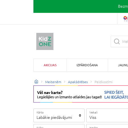
Bezma
AKCIJAS
IZPĀRDOŠANA
JAUN
Meitenēm
Apakšdrēbes
Peldkostīmi
Kārto
Veikali
Labākie piedāvājumi
Viss
Krāsa
Izmērs