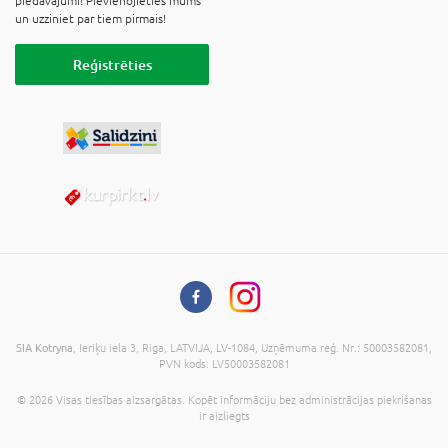
piedāvājumi! Pievienojieties mums
un uzziniet par tiem pirmais!
Reģistrēties
SIA Kotryna
, Ieriķu iela 3, Riga, LATVIJA, LV-1084, Uzņēmuma reģ. Nr.: 50003582081,
PVN kods: LV50003582081
© 2026 Visas tiesības aizsargātas. Kopēt informāciju bez administrācijas piekrišanas
ir aizliegts