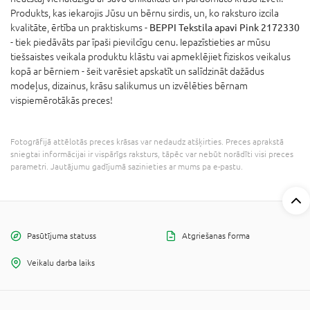
Produkts, kas iekarojis Jūsu un bērnu sirdis, un, ko raksturo izcila
kvalitāte, ērtība un praktiskums -
BEPPI Tekstila apavi Pink 2172330
- tiek piedāvāts par īpaši pievilcīgu cenu. Iepazīstieties ar mūsu
tiešsaistes veikala produktu klāstu vai apmeklējiet fiziskos veikalus
kopā ar bērniem - šeit varēsiet apskatīt un salīdzināt dažādus
modeļus, dizainus, krāsu salikumus un izvēlēties bērnam
vispiemērotākās preces!
Fotogrāfijā attēlotās preces krāsas var nedaudz atšķirties. Preces aprakstā
sniegtai informācijai ir vispārīgs raksturs, tāpēc var nebūt norādīti visi preces
parametri. Jautājumu gadījumā sazinieties ar mums pa e-pastu.
Pasūtījuma statuss
Atgriešanas forma
Veikalu darba laiks