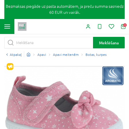
Bezmaksas piegāde uz pasta automātiem, ja preču summa sasniedz
60 EUR un vairāk.
0
Meklēšana
Atpakaļ
Apavi
Apavi meitenēm
Botas, kurpes
IZPĀRDOŠANA