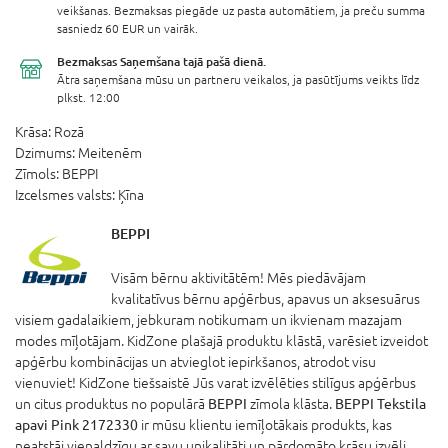
veikšanas. Bezmaksas piegāde uz pasta automātiem, ja preču summa
sasniedz 60 EUR un vairāk.
Bezmaksas Saņemšana
tajā pašā dienā.
Ātra saņemšana mūsu un partneru veikalos, ja pasūtījums veikts līdz
plkst. 12:00
Krāsa:
Rozā
Dzimums:
Meitenēm
Zīmols:
BEPPI
Izcelsmes valsts:
Ķīna
BEPPI
Visām bērnu aktivitātēm! Mēs piedāvājam
kvalitatīvus bērnu apģērbus, apavus un aksesuārus
visiem gadalaikiem, jebkuram notikumam un ikvienam mazajam
modes mīļotājam. KidZone plašajā produktu klāstā, varēsiet izveidot
apģērbu kombinācijas un atvieglot iepirkšanos, atrodot visu
vienuviet! KidZone tiešsaistē Jūs varat izvēlēties stilīgus apģērbus
un citus produktus no populārā
BEPPI
zīmola klāsta.
BEPPI Tekstila
apavi Pink 2172330
ir mūsu klientu iemīļotākais produkts, kas
neatstāj vienaldzīgu ar savu unikalitāti un pārdomāto krāsu izvēli.