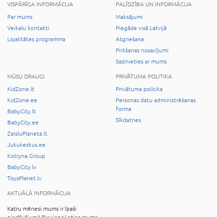
VISPĀRĪGA INFORMĀCIJA
PALĪDZĪBA UN INFORMĀCIJA
Par mums
Maksājumi
Veikalu kontakti
Piegāde visā Latvijā
Lojalitātes programma
Atgriešana
Pirkšanas nosacījumi
Sazinieties ar mums
MŪSU DRAUGI
PRIVĀTUMA POLITIKA
KidZone.lt
Privātuma politika
KidZone.ee
Personas datu administrēšanas
forma
BabyCity.lt
Sīkdatnes
BabyCity.ee
ZaisluPlaneta.lt
Jukukeskus.ee
Kotryna Group
BabyCity.lv
ToysPlanet.lv
AKTUĀLĀ INFORMĀCIJA
Katru mēnesi mums ir īpaši