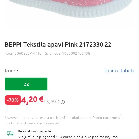
BEPPI Tekstila apavi Pink 2172330 22
Kods:
2060202-14730
Svītrkods:
1000002705438
Izmērs
Izmēru tabula
22
4,
20 €
-70%
13,99 €
* www.kidzone.lv pirms akcijas bijusī standarta cena. Preču daudzums ir
ierobežots. Atlaides nesummējas.
Bezmaksas
piegāde
Sūtījumi tiks piegādāti 1–3 darba dienu laikā pēc maksājuma