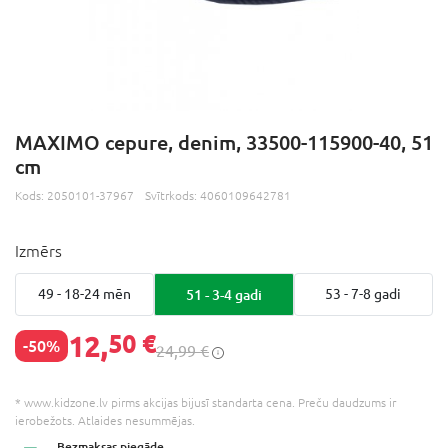
MAXIMO cepure, denim, 33500-115900-40, 51
cm
Kods:
2050101-37967
Svītrkods:
4060109642781
Izmērs
49 - 18-24 mēn
51 - 3-4 gadi
53 - 7-8 gadi
12,
50 €
-50%
24,99 €
* www.kidzone.lv pirms akcijas bijusī standarta cena. Preču daudzums ir
ierobežots. Atlaides nesummējas.
Bezmaksas
piegāde