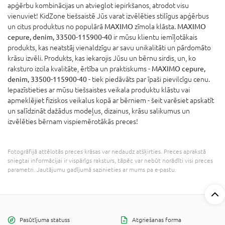
apģērbu kombinācijas un atvieglot iepirkšanos, atrodot visu
vienuviet! KidZone tiešsaistē Jūs varat izvēlēties stilīgus apģērbus
un citus produktus no populārā
MAXIMO
zīmola klāsta.
MAXIMO
cepure, denim, 33500-115900-40
ir mūsu klientu iemīļotākais
produkts, kas neatstāj vienaldzīgu ar savu unikalitāti un pārdomāto
krāsu izvēli. Produkts, kas iekarojis Jūsu un bērnu sirdis, un, ko
raksturo izcila kvalitāte, ērtība un praktiskums -
MAXIMO cepure,
denim, 33500-115900-40
- tiek piedāvāts par īpaši pievilcīgu cenu.
Iepazīstieties ar mūsu tiešsaistes veikala produktu klāstu vai
apmeklējiet fiziskos veikalus kopā ar bērniem - šeit varēsiet apskatīt
un salīdzināt dažādus modeļus, dizainus, krāsu salikumus un
izvēlēties bērnam vispiemērotākās preces!
Fotogrāfijā attēlotās preces krāsas var nedaudz atšķirties. Preces aprakstā
sniegtai informācijai ir vispārīgs raksturs, tāpēc var nebūt norādīti visi preces
parametri. Jautājumu gadījumā sazinieties ar mums pa e-pastu.
Pasūtījuma statuss
Atgriešanas forma