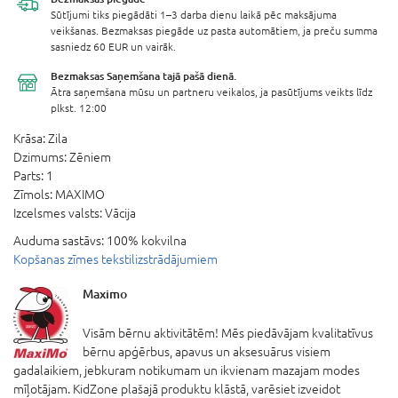
Sūtījumi tiks piegādāti 1–3 darba dienu laikā pēc maksājuma
veikšanas. Bezmaksas piegāde uz pasta automātiem, ja preču summa
sasniedz 60 EUR un vairāk.
Bezmaksas Saņemšana
tajā pašā dienā.
Ātra saņemšana mūsu un partneru veikalos, ja pasūtījums veikts līdz
plkst. 12:00
Krāsa:
Zila
Dzimums:
Zēniem
Parts:
1
Zīmols:
MAXIMO
Izcelsmes valsts:
Vācija
Auduma sastāvs:
100% kokvilna
Kopšanas zīmes tekstilizstrādājumiem
Maximo
Visām bērnu aktivitātēm! Mēs piedāvājam kvalitatīvus
bērnu apģērbus, apavus un aksesuārus visiem
gadalaikiem, jebkuram notikumam un ikvienam mazajam modes
mīļotājam. KidZone plašajā produktu klāstā, varēsiet izveidot