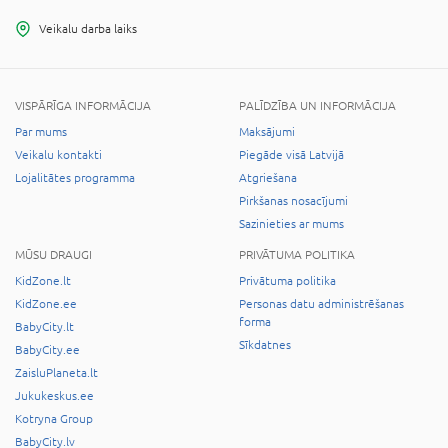
Veikalu darba laiks
VISPĀRĪGA INFORMĀCIJA
PALĪDZĪBA UN INFORMĀCIJA
Par mums
Maksājumi
Veikalu kontakti
Piegāde visā Latvijā
Lojalitātes programma
Atgriešana
Pirkšanas nosacījumi
Sazinieties ar mums
MŪSU DRAUGI
PRIVĀTUMA POLITIKA
KidZone.lt
Privātuma politika
KidZone.ee
Personas datu administrēšanas
forma
BabyCity.lt
Sīkdatnes
BabyCity.ee
ZaisluPlaneta.lt
Jukukeskus.ee
Kotryna Group
BabyCity.lv