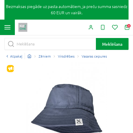
Bezmaksas piegāde uz pasta automātiem, ja preču summa sasniedz
60 EUR un vairāk.
0
Meklēšana
Atpakaļ
Zēniem
Virsdrēbes
Vasaras cepures
IZPĀRDOŠANA