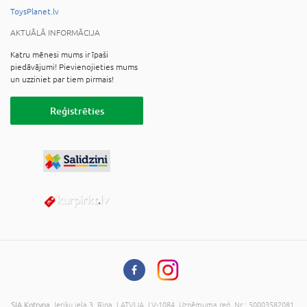
ToysPlanet.lv
AKTUĀLĀ INFORMĀCIJA
Katru mēnesi mums ir īpaši
piedāvājumi! Pievienojieties mums
un uzziniet par tiem pirmais!
Reģistrēties
SIA Kotryna
, Ieriķu iela 3, Riga, LATVIJA, LV-1084, Uzņēmuma reģ. Nr.: 50003582081,