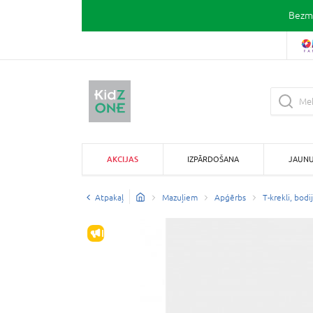
Bezma
AKCIJAS
IZPĀRDOŠANA
JAUN
Atpakaļ
Mazuļiem
Apģērbs
T-krekli, bodij
IZPĀRDOŠANA