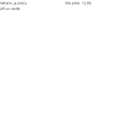
mātiem, ja preču
līdz plkst. 12:00
R un vairāk.