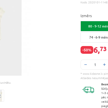
Kods:
2020101-1148
Izmērs
80 - 9-12 mē
74 - 6-9 mēn
6,
73
-50%
* www.kidzone.lv pirm
Atlaides nesummējas
etuvinātu.
Bezm
Sūtīj
1–3 d
pēc 
veik
pieg