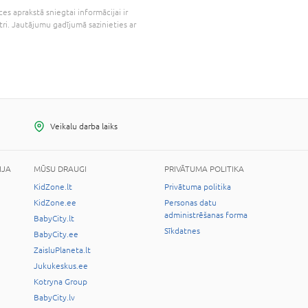
es aprakstā sniegtai informācijai ir
tri. Jautājumu gadījumā sazinieties ar
Veikalu darba laiks
IJA
MŪSU DRAUGI
PRIVĀTUMA POLITIKA
KidZone.lt
Privātuma politika
KidZone.ee
Personas datu
administrēšanas forma
BabyCity.lt
Sīkdatnes
BabyCity.ee
ZaisluPlaneta.lt
Jukukeskus.ee
Kotryna Group
BabyCity.lv