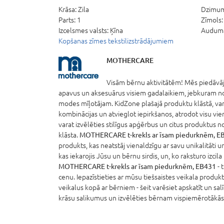
Krāsa:
Zila
Dzimu
Parts:
1
Zīmols
Izcelsmes valsts:
Ķīna
Auduma
Kopšanas zīmes tekstilizstrādājumiem
MOTHERCARE
Visām bērnu aktivitātēm! Mēs piedāvāj
apavus un aksesuārus visiem gadalaikiem, jebkuram
modes mīļotājam. KidZone plašajā produktu klāstā, var
kombinācijas un atvieglot iepirkšanos, atrodot visu vie
varat izvēlēties stilīgus apģērbus un citus produktus 
klāsta.
MOTHERCARE t-krekls ar īsam piedurknēm, E
produkts, kas neatstāj vienaldzīgu ar savu unikalitāti 
kas iekarojis Jūsu un bērnu sirdis, un, ko raksturo izcila
MOTHERCARE t-krekls ar īsam piedurknēm, EB431
- 
cenu. Iepazīstieties ar mūsu tiešsaistes veikala produkt
veikalus kopā ar bērniem - šeit varēsiet apskatīt un sa
krāsu salikumus un izvēlēties bērnam vispiemērotākās