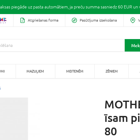
ksas piegāde uz pasta automātiem, ja preču summa sasniedz 60 EUR un v
Atgriešanas forma
Pasūtījuma izsekošana
V
Mek
UMI
MAZUĻIEM
MEITENĒM
ZĒNIEM
i
MOTHE
īsam p
80