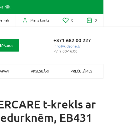
airāk.
eikali
Mans konts
0
0
+371 682 00 227
lēšana
info@kidzone.lv
I-V: 9:00-16:00
APAVI
AKSESUĀRI
PREČU ZĪMES
RCARE t-krekls ar
iedurknēm, EB431