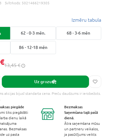
3
Svītrkods:
5021466219305
Izmēru tabula
n
62 - 0-3 mēn.
68 - 3-6 mēn
86 - 12-18 mēn
 €
13,45 €
Uz grozu
s akcijas bijusī standarta cena. Preču daudzums ir ierobežots.
.
aksas
piegāde
Bezmaksas
Saņemšana
tajā pašā
umi tiks piegādāti
dienā.
arba dienu laikā
maksājuma
Ātra saņemšana mūsu
šanas. Bezmaksas
un partneru veikalos,
āde uz pasta
ja pasūtījums veikts