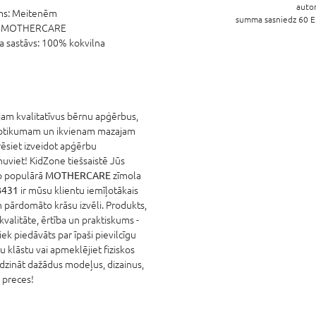
auto
ms:
Meitenēm
summa sasniedz 60 EU
:
MOTHERCARE
 sastāvs:
100% kokvilna
am kvalitatīvus bērnu apģērbus,
 notikumam un ikvienam mazajam
ēsiet izveidot apģērbu
nuviet! KidZone tiešsaistē Jūs
no populārā
MOTHERCARE
zīmola
B431
ir mūsu klientu iemīļotākais
un pārdomāto krāsu izvēli. Produkts,
 kvalitāte, ērtība un praktiskums -
tiek piedāvāts par īpaši pievilcīgu
u klāstu vai apmeklējiet fiziskos
līdzināt dažādus modeļus, dizainus,
 preces!