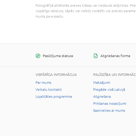
Fotogrāfijā attēlotās preces krāsas var nedaudz atšķirties. Prec
vispārīgs raksturs, tāpēc var nebūt norādīti visi preces parame
mums pa e-pastu.
Pasūtījuma statuss
Atgriešanas forma
VISPĀRĪGA INFORMĀCIJA
PALĪDZĪBA UN INFORMĀC
Par mums
Maksājumi
Veikalu kontakti
Piegāde visā Latvijā
Lojalitātes programma
Atgriešana
Pirkšanas nosacījumi
Sazinieties ar mums