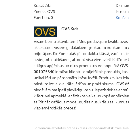
Krāsa:
Zila
Dzimu
Zīmols:
OVS
Izcelsm
Function:
0
Kopšana
OVS Kids
Visām bērnu aktivitātēm! Mēs piedāvājam kvalitatīvus
aksesuārus visiem gadalaikiem, jebkuram notikumam
mīļotājam. KidZone plašajā produktu klāstā, varēsiet 
atvieglot iepirkšanos, atrodot visu vienuviet! KidZone t
stilīgus apģērbus un citus produktus no populārā
OVS
001075840
ir mūsu klientu iemīļotākais produkts, kas 
unikalitāti un pārdomāto krāsu izvēli. Produkts, kas ieka
raksturo izcila kvalitāte, ērtība un praktiskums -
OVS dž
piedāvāts par īpaši pievilcīgu cenu. Iepazīstieties ar m
klāstu vai apmeklējiet fiziskos veikalus kopā ar bērniem
salīdzināt dažādus modeļus, dizainus, krāsu salikumus
vispiemērotākās preces!
Fotogrāfijā attēlotās preces krāsas var nedaudz atšķirties. Prec