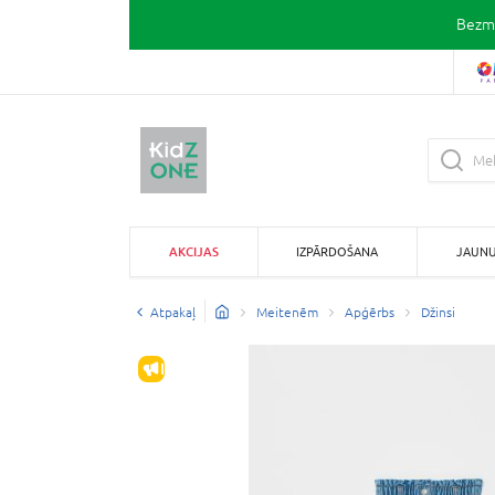
Bezma
AKCIJAS
IZPĀRDOŠANA
JAUN
Atpakaļ
Meitenēm
Apģērbs
Džinsi
IZPĀRDOŠANA