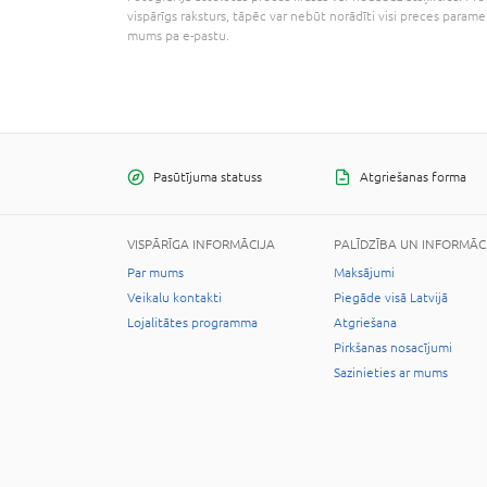
vispārīgs raksturs, tāpēc var nebūt norādīti visi preces parame
mums pa e-pastu.
Pasūtījuma statuss
Atgriešanas forma
VISPĀRĪGA INFORMĀCIJA
PALĪDZĪBA UN INFORMĀC
Par mums
Maksājumi
Veikalu kontakti
Piegāde visā Latvijā
Lojalitātes programma
Atgriešana
Pirkšanas nosacījumi
Sazinieties ar mums