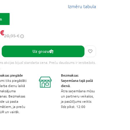
Izmēru tabula
ēn
 €
20,95 €
Uz grozu
s akcijas bijusī standarta cena. Preču daudzums ir ierobežots.
.
aksas
piegāde
Bezmaksas
Saņemšana
tajā pašā
umi tiks piegādāti
dienā.
arba dienu laikā
maksājuma
Ātra saņemšana mūsu
šanas. Bezmaksas
un partneru veikalos,
āde uz pasta
ja pasūtījums veikts
mātiem, ja preču
līdz plkst. 12:00
R un vairāk.