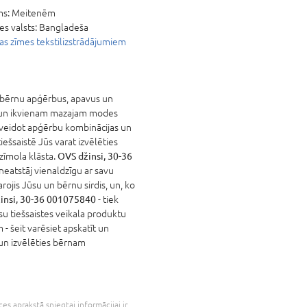
ms:
Meitenēm
es valsts:
Bangladeša
s zīmes tekstilizstrādājumiem
 bērnu apģērbus, apavus un
 un ikvienam mazajam modes
izveidot apģērbu kombinācijas un
iešsaistē Jūs varat izvēlēties
zīmola klāsta.
OVS džinsi, 30-36
neatstāj vienaldzīgu ar savu
rojis Jūsu un bērnu sirdis, un, ko
insi, 30-36 001075840
- tiek
ūsu tiešsaistes veikala produktu
 - šeit varēsiet apskatīt un
 un izvēlēties bērnam
es aprakstā sniegtai informācijai ir