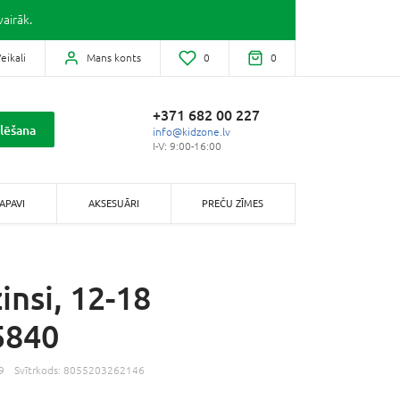
airāk.
eikali
Mans konts
0
0
+371 682 00 227
lēšana
info@kidzone.lv
I-V: 9:00-16:00
APAVI
AKSESUĀRI
PREČU ZĪMES
insi, 12-18
5840
9
Svītrkods:
8055203262146