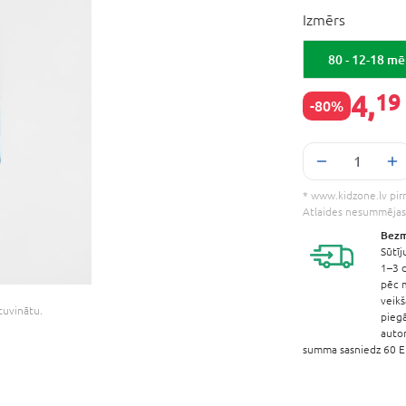
Izmērs
80 - 12-18 m
4,
19
-80%
* www.kidzone.lv pirm
Atlaides nesummējas
Bezm
Sūtīj
1–3 d
pēc 
veik
etuvinātu.
pieg
auto
summa sasniedz 60 EU