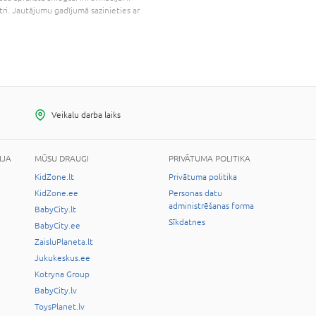
tri. Jautājumu gadījumā sazinieties ar
Veikalu darba laiks
IJA
MŪSU DRAUGI
PRIVĀTUMA POLITIKA
KidZone.lt
Privātuma politika
KidZone.ee
Personas datu
administrēšanas forma
BabyCity.lt
Sīkdatnes
BabyCity.ee
ZaisluPlaneta.lt
Jukukeskus.ee
Kotryna Group
BabyCity.lv
ToysPlanet.lv