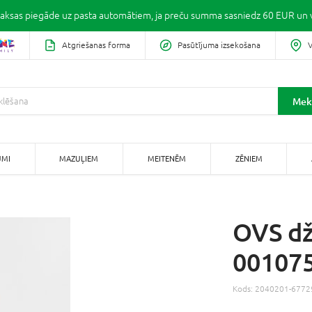
ksas piegāde uz pasta automātiem, ja preču summa sasniedz 60 EUR un v
Atgriešanas forma
Pasūtījuma izsekošana
V
Mek
UMI
MAZUĻIEM
MEITENĒM
ZĒNIEM
OVS dž
00107
Kods:
2040201-6772