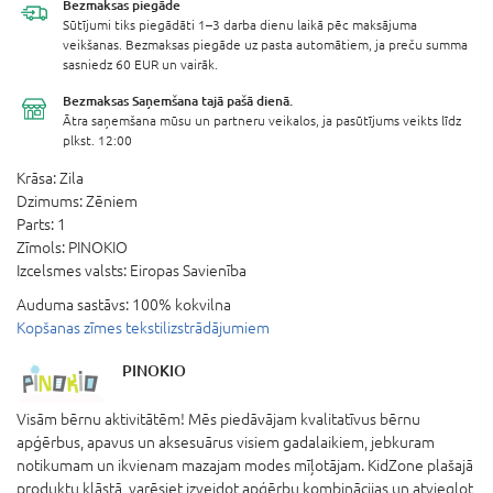
Bezmaksas
piegāde
Sūtījumi tiks piegādāti 1–3 darba dienu laikā pēc maksājuma
veikšanas. Bezmaksas piegāde uz pasta automātiem, ja preču summa
sasniedz 60 EUR un vairāk.
Bezmaksas Saņemšana
tajā pašā dienā.
Ātra saņemšana mūsu un partneru veikalos, ja pasūtījums veikts līdz
plkst. 12:00
Krāsa:
Zila
Dzimums:
Zēniem
Parts:
1
Zīmols:
PINOKIO
Izcelsmes valsts:
Eiropas Savienība
Auduma sastāvs:
100% kokvilna
Kopšanas zīmes tekstilizstrādājumiem
PINOKIO
Visām bērnu aktivitātēm! Mēs piedāvājam kvalitatīvus bērnu
apģērbus, apavus un aksesuārus visiem gadalaikiem, jebkuram
notikumam un ikvienam mazajam modes mīļotājam. KidZone plašajā
produktu klāstā, varēsiet izveidot apģērbu kombinācijas un atvieglot