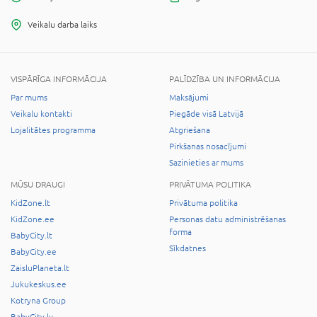
Veikalu darba laiks
VISPĀRĪGA INFORMĀCIJA
PALĪDZĪBA UN INFORMĀCIJA
Par mums
Maksājumi
Veikalu kontakti
Piegāde visā Latvijā
Lojalitātes programma
Atgriešana
Pirkšanas nosacījumi
Sazinieties ar mums
MŪSU DRAUGI
PRIVĀTUMA POLITIKA
KidZone.lt
Privātuma politika
KidZone.ee
Personas datu administrēšanas
forma
BabyCity.lt
Sīkdatnes
BabyCity.ee
ZaisluPlaneta.lt
Jukukeskus.ee
Kotryna Group
BabyCity.lv