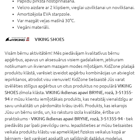
Papildu pirksta nostiprināšana.
Velcro aizdare ar 2 klipšiem, vieglai uzvilkšanai un novilkšanai.
Amortizējoša EVA starpzole.
Var mazgāt veļas mašīnā 30°C.
Vegāni materiāli.
VIKING SHOES
Visām bērnu aktivitātēm! Mēs piedāvājam kvalitatīvus bērnu
apģērbus, apavus un aksesuārus visiem gadalaikiem, jebkuram
notikumam un ikvienam mazajam modes mīļotājam. KidZone plašajā
produktu klāstā, varēsiet izveidot apģērbu kombinācijas un atvieglot
iepirkšanos, atrodot visu vienuviet! KidZone tiešsaistē Jūs varat
izvēlēties stilīgus apģērbus un citus produktus no populārā
VIKING
SHOES
zīmola klāsta.
VIKING ikdienas apavi BRYNE, rozā, 3-51355-
94
ir mūsu klientu iemīļotākais produkts, kas neatstāj vienaldzīgu ar
savu unikalitāti un pārdomāto krāsu izvēli. Produkts, kas iekarojis
Jūsu un bērnu sirdis, un, ko raksturo izcila kvalitāte, ērtība un
praktiskums -
VIKING ikdienas apavi BRYNE, rozā, 3-51355-94
- tiek
piedāvāts par īpaši pievilcīgu cenu. Iepazīstieties ar mūsu tiešsaistes
veikala produktu klāstu vai apmeklējiet fiziskos veikalus kopā ar
bērniem - šeit varēsiet apskatīt un salīdzināt dažādus modeļus,