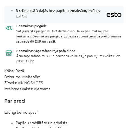
3 x
€
maksā 3 daļās bez papildu izmaksām, izvēlies
ESTO 3
Bezmaksas
piegāde
Sūtījumi tiks piegādāti 1–3 darba dienu laikā pēc maksājuma
veikšanas. Bezmaksas piegāde uz pasta automātiem, ja preču summa
sasniedz 60 EUR un vairāk.
Bezmaksas Saņemšana
tajā pašā dienā.
Ātra saņemšana mūsu un partneru veikalos, ja pasūtījums veikts līdz
plkst. 12:00
Krāsa:
Rozā
Dzimums:
Meitenēm
Zīmols:
VIKING SHOES
Izcelsmes valsts:
Vjetnama
Par preci
Izturīgi bērnu apavi.
Papildu stabilitāte un atbalsts.