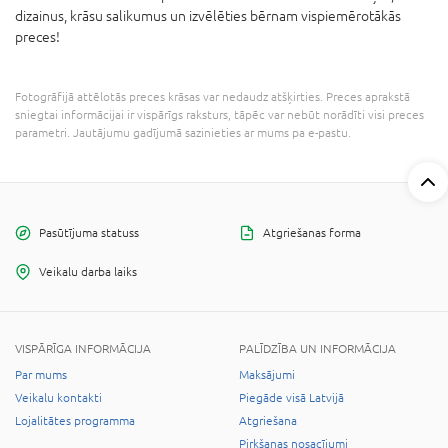
dizainus, krāsu salikumus un izvēlēties bērnam vispiemērotākās
preces!
Fotogrāfijā attēlotās preces krāsas var nedaudz atšķirties. Preces aprakstā
sniegtai informācijai ir vispārīgs raksturs, tāpēc var nebūt norādīti visi preces
parametri. Jautājumu gadījumā sazinieties ar mums pa e-pastu.
Pasūtījuma statuss
Atgriešanas forma
Veikalu darba laiks
VISPĀRĪGA INFORMĀCIJA
PALĪDZĪBA UN INFORMĀCIJA
Par mums
Maksājumi
Veikalu kontakti
Piegāde visā Latvijā
Lojalitātes programma
Atgriešana
Pirkšanas nosacījumi