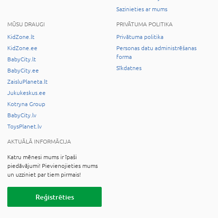
Sazinieties ar mums
MŪSU DRAUGI
PRIVĀTUMA POLITIKA
KidZone.lt
Privātuma politika
KidZone.ee
Personas datu administrēšanas
forma
BabyCity.lt
Sīkdatnes
BabyCity.ee
ZaisluPlaneta.lt
Jukukeskus.ee
Kotryna Group
BabyCity.lv
ToysPlanet.lv
AKTUĀLĀ INFORMĀCIJA
Katru mēnesi mums ir īpaši
piedāvājumi! Pievienojieties mums
un uzziniet par tiem pirmais!
Reģistrēties