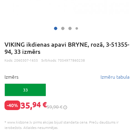
VIKING ikdienas apavi BRYNE, rozā, 3-51355-
94, 33 izmērs
Kods:
2060307-1655
Svītrkods:
7054977860238
Izmērs
Izmēru tabula
33
35,
94 €
-40%
59,90 €
* www.kidzone.lv pirms akcijas bijusī standarta cena. Preču daudzums ir
ierobežots. Atlaides nesummējas.