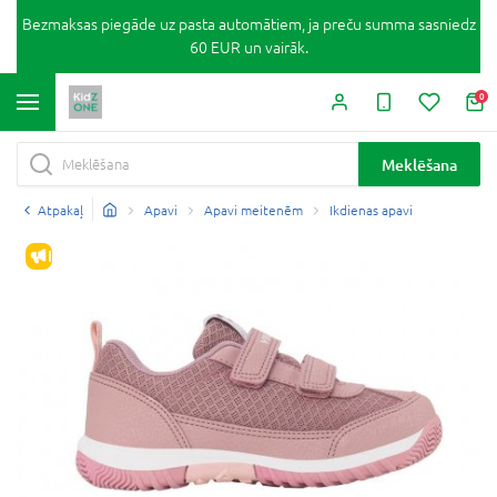
Bezmaksas piegāde uz pasta automātiem, ja preču summa sasniedz
60 EUR un vairāk.
0
Meklēšana
Atpakaļ
Apavi
Apavi meitenēm
Ikdienas apavi
IZPĀRDOŠANA