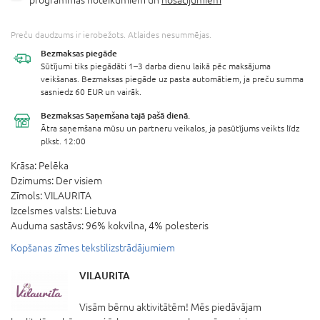
Preču daudzums ir ierobežots. Atlaides nesummējas.
Bezmaksas
piegāde
Sūtījumi tiks piegādāti 1–3 darba dienu laikā pēc maksājuma
veikšanas. Bezmaksas piegāde uz pasta automātiem, ja preču summa
sasniedz 60 EUR un vairāk.
Bezmaksas Saņemšana
tajā pašā dienā.
Ātra saņemšana mūsu un partneru veikalos, ja pasūtījums veikts līdz
plkst. 12:00
Krāsa:
Pelēka
Dzimums:
Der visiem
Zīmols:
VILAURITA
Izcelsmes valsts:
Lietuva
Auduma sastāvs:
96% kokvilna, 4% polesteris
Kopšanas zīmes tekstilizstrādājumiem
VILAURITA
Visām bērnu aktivitātēm! Mēs piedāvājam