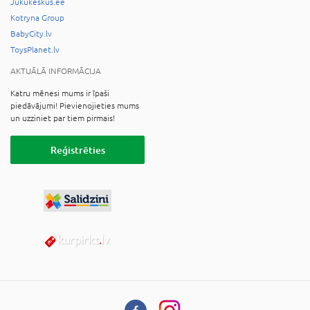
Jukukeskus.ee
Kotryna Group
BabyCity.lv
ToysPlanet.lv
AKTUĀLĀ INFORMĀCIJA
Katru mēnesi mums ir īpaši
piedāvājumi! Pievienojieties mums
un uzziniet par tiem pirmais!
Reģistrēties