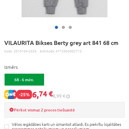
VILAURITA Bikses Berty grey art 841 68 cm
Kods:
2010104-2026
Svītrkods:
4772063002715
Izmērs
68 - 6 mēn.
6,
74 €
-25%
8,99 €
Pērkot vismaz 2 preces tiešsaistē
Vēlos iegādāties karti un izmantot atlaidi. Es piekrītu lojalitātes
programmas noteikumiem un
nosacījumiem