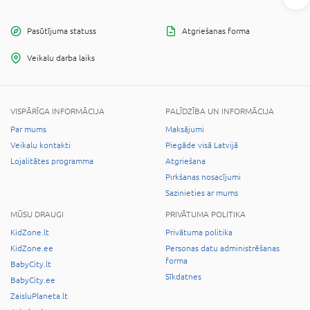
Pasūtījuma statuss
Atgriešanas forma
Veikalu darba laiks
VISPĀRĪGA INFORMĀCIJA
PALĪDZĪBA UN INFORMĀCIJA
Par mums
Maksājumi
Veikalu kontakti
Piegāde visā Latvijā
Lojalitātes programma
Atgriešana
Pirkšanas nosacījumi
Sazinieties ar mums
MŪSU DRAUGI
PRIVĀTUMA POLITIKA
KidZone.lt
Privātuma politika
KidZone.ee
Personas datu administrēšanas
forma
BabyCity.lt
Sīkdatnes
BabyCity.ee
ZaisluPlaneta.lt