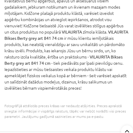
kvalitatīvus bērnu apģērbus, apavus un aksesuārus visiem
gadalaikiem, jebkuram notikumam un ikvienam mazajam modes
mīļotājam. KidZone plašajā produktu klāstā, varēsiet izveidot
apģērbu kombinācijas un atvieglot iepirkšanos, atrodot visu
vienuviet! KidZone tiešsaistē Jūs varat izvēlēties stilīgus apģērbus
un citus produktus no populārā
VILAURITA
zīmola klāsta.
VILAURITA
Bikses Berty grey art 841 74 cm
ir mūsu klientu iemīļotākais
produkts, kas neatstāj vienaldzīgu ar savu unikalitāti un pārdomāto
krāsu izvēli. Produkts, kas iekarojis Jūsu un bērnu sirdis, un, ko
raksturo izcila kvalitāte, ērtība un praktiskums -
VILAURITA Bikses
Berty grey art 841 74 cm
- tiek piedāvāts par īpaši pievilcīgu cenu.
Iepazīstieties ar mūsu tiešsaistes veikala produktu klāstu vai
apmeklējiet fiziskos veikalus kopā ar bērniem - šeit varēsiet apskatīt
un salīdzināt dažādus modeļus, dizainus, krāsu salikumus un
izvēlēties bērnam vispiemērotākās preces!
Fotogrāfijā attēlotās preces krāsas var nedaudz atšķirties. Preces aprakstā
sniegtai informācijai ir vispārīgs raksturs, tāpēc var nebūt norādīti visi preces
parametri. Jautājumu gadījumā sazinieties ar mums pa e-pastu.