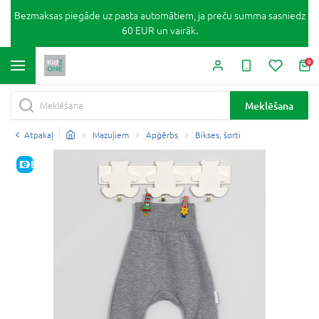
Bezmaksas piegāde uz pasta automātiem, ja preču summa sasniedz
60 EUR un vairāk.
0
Meklēšana
Atpakaļ
Mazuļiem
Apģērbs
Bikses, šorti
E-CENA