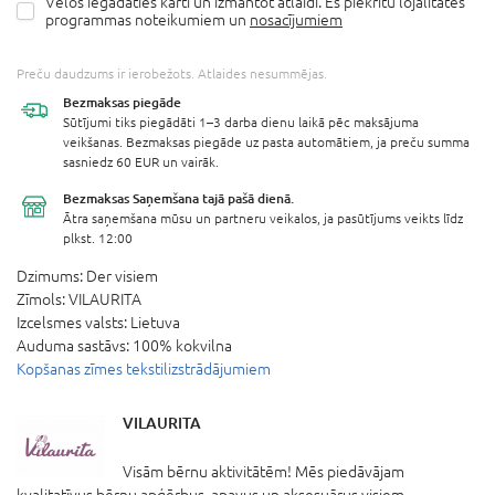
Vēlos iegādāties karti un izmantot atlaidi. Es piekrītu lojalitātes
programmas noteikumiem un
nosacījumiem
Preču daudzums ir ierobežots. Atlaides nesummējas.
Bezmaksas
piegāde
Sūtījumi tiks piegādāti 1–3 darba dienu laikā pēc maksājuma
veikšanas. Bezmaksas piegāde uz pasta automātiem, ja preču summa
sasniedz 60 EUR un vairāk.
Bezmaksas Saņemšana
tajā pašā dienā.
Ātra saņemšana mūsu un partneru veikalos, ja pasūtījums veikts līdz
plkst. 12:00
Dzimums:
Der visiem
Zīmols:
VILAURITA
Izcelsmes valsts:
Lietuva
Auduma sastāvs:
100% kokvilna
Kopšanas zīmes tekstilizstrādājumiem
VILAURITA
Visām bērnu aktivitātēm! Mēs piedāvājam
kvalitatīvus bērnu apģērbus, apavus un aksesuārus visiem