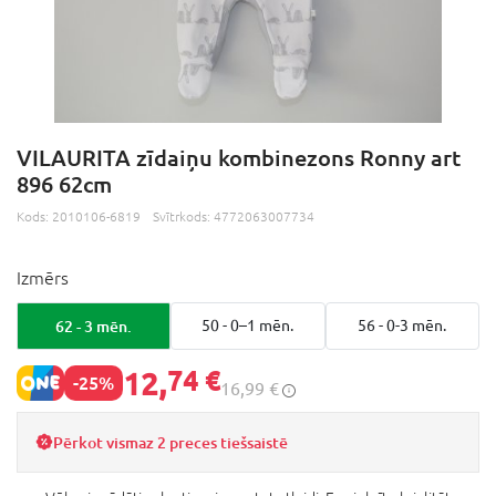
VILAURITA zīdaiņu kombinezons Ronny art
896 62cm
Kods:
2010106-6819
Svītrkods:
4772063007734
Izmērs
62 - 3 mēn.
50 - 0–1 mēn.
56 - 0-3 mēn.
12,
74 €
-25%
16,99 €
Pērkot vismaz 2 preces tiešsaistē