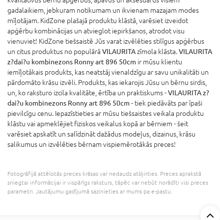
gadalaikiem, jebkuram notikumam un ikvienam mazajam modes
mīļotājam. KidZone plašajā produktu klāstā, varēsiet izveidot
apģērbu kombinācijas un atvieglot iepirkšanos, atrodot visu
vienuviet! KidZone tiešsaistē Jūs varat izvēlēties stilīgus apģērbus
un citus produktus no populārā
VILAURITA
zīmola klāsta.
VILAURITA
z?dai?u kombinezons Ronny art 896 50cm
ir mūsu klientu
iemīļotākais produkts, kas neatstāj vienaldzīgu ar savu unikalitāti un
pārdomāto krāsu izvēli. Produkts, kas iekarojis Jūsu un bērnu sirdis,
un, ko raksturo izcila kvalitāte, ērtība un praktiskums -
VILAURITA z?
dai?u kombinezons Ronny art 896 50cm
- tiek piedāvāts par īpaši
pievilcīgu cenu. Iepazīstieties ar mūsu tiešsaistes veikala produktu
klāstu vai apmeklējiet fiziskos veikalus kopā ar bērniem - šeit
varēsiet apskatīt un salīdzināt dažādus modeļus, dizainus, krāsu
salikumus un izvēlēties bērnam vispiemērotākās preces!
Fotogrāfijā attēlotās preces krāsas var nedaudz atšķirties. Preces aprakstā
sniegtai informācijai ir vispārīgs raksturs, tāpēc var nebūt norādīti visi preces
parametri. Jautājumu gadījumā sazinieties ar mums pa e-pastu.