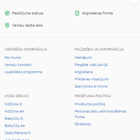
Pasūtījuma statuss
Atgriešanas forma
Veikalu darba laiks
VISPĀRĪGA INFORMĀCIJA
PALĪDZĪBA UN INFORMĀCIJA
Par mums
Maksājumi
Veikalu kontakti
Piegāde visā Latvijā
Lojalitātes programma
Atgriešana
Pirkšanas nosacījumi
Sazinieties ar mums
MŪSU DRAUGI
PRIVĀTUMA POLITIKA
KidZone.lt
Privātuma politika
KidZone.ee
Personas datu administrēšanas
forma
BabyCity.lt
Sīkdatnes
BabyCity.ee
ZaisluPlaneta.lt
Jukukeskus.ee