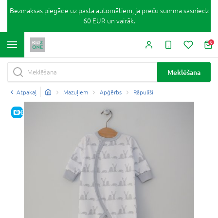
Bezmaksas piegāde uz pasta automātiem, ja preču summa sasniedz
60 EUR un vairāk.
0
Meklēšana
Atpakaļ
Mazuļiem
Apģērbs
Rāpulīši
E-CENA