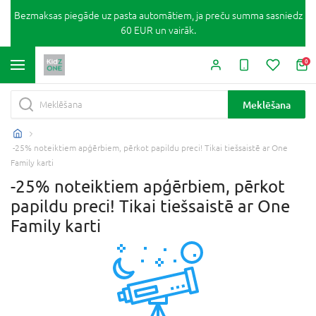
Bezmaksas piegāde uz pasta automātiem, ja preču summa sasniedz
60 EUR un vairāk.
0
Meklēšana
-25% noteiktiem apģērbiem, pērkot papildu preci! Tikai tiešsaistē ar One
Family karti
-25% noteiktiem apģērbiem, pērkot
papildu preci! Tikai tiešsaistē ar One
Family karti