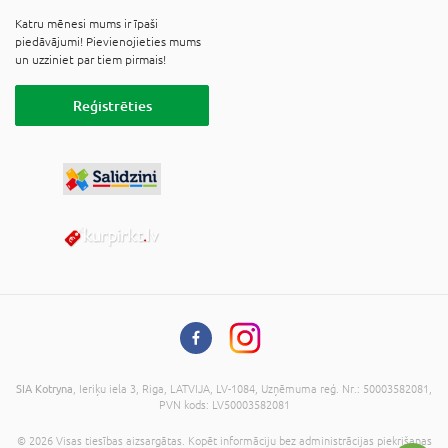
Katru mēnesi mums ir īpaši
piedāvājumi! Pievienojieties mums
un uzziniet par tiem pirmais!
Reģistrēties
SIA Kotryna
, Ieriķu iela 3, Riga, LATVIJA, LV-1084, Uzņēmuma reģ. Nr.: 50003582081,
PVN kods: LV50003582081
© 2026 Visas tiesības aizsargātas. Kopēt informāciju bez administrācijas piekrišanas