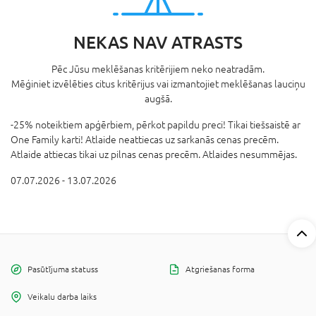
NEKAS NAV ATRASTS
Pēc Jūsu meklēšanas kritērijiem neko neatradām.
Mēģiniet izvēlēties citus kritērijus vai izmantojiet meklēšanas lauciņu
augšā.
-25% noteiktiem apģērbiem, pērkot papildu preci! Tikai tiešsaistē ar
One Family karti! Atlaide neattiecas uz sarkanās cenas precēm.
Atlaide attiecas tikai uz pilnas cenas precēm. Atlaides nesummējas.
07.07.2026 - 13.07.2026
Pasūtījuma statuss
Atgriešanas forma
Veikalu darba laiks