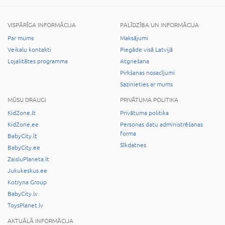
VISPĀRĪGA INFORMĀCIJA
PALĪDZĪBA UN INFORMĀCIJA
Par mums
Maksājumi
Veikalu kontakti
Piegāde visā Latvijā
Lojalitātes programma
Atgriešana
Pirkšanas nosacījumi
Sazinieties ar mums
MŪSU DRAUGI
PRIVĀTUMA POLITIKA
KidZone.lt
Privātuma politika
KidZone.ee
Personas datu administrēšanas
forma
BabyCity.lt
Sīkdatnes
BabyCity.ee
ZaisluPlaneta.lt
Jukukeskus.ee
Kotryna Group
BabyCity.lv
ToysPlanet.lv
AKTUĀLĀ INFORMĀCIJA